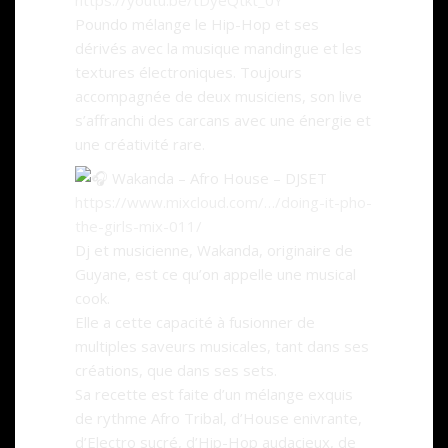
https://youtu.be/tDyeQtkt_0Y
Poundo mélange le Hip-Hop et ses
dérivés avec la musique mandingue et les
textures électroniques. Toujours
accompagnée de deux musiciens, son live
s’affranchi des carcans avec une énergie et
une créativité rare.
Wakanda – Afro House – DJSET
https://www.mixcloud.com/…/doing-it-pho-
the-girls-mix-011/
Dj et musicienne, Wakanda, originaire de
Guyane, est ce qu’on appelle une musical
cook.
Elle a cette capacité à fusionner de
multiples saveurs musicales, tant dans ses
créations, que dans ses sets.
Sa recette est faite d’un mélange exquis
de rythme Afro Tribal, d’House enivrante,
d’Electro sucré, d’Hip-Hop audacieux, de