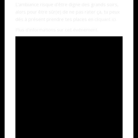
L’ambiance risque d’être digne des grands soirs,
alors pour être sûr(e) de ne pas rater ça, tu peux
dès à présent prendre tes places en
cliquant ici
.
Plus d’informations sur cet événement.