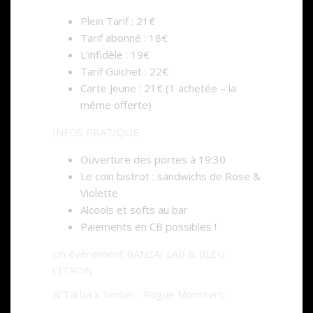
Plein Tarif : 21€
Tarif abonné : 18€
L’infidèle : 19€
Tarif Guichet : 22€
Carte Jeune : 21€ (1 achetée – la
même offerte)
INFOS PRATIQUE :
Ouverture des portes à 19:30
Le coin bistrot : sandwichs de Rose &
Violette
Alcools et softs au bar
Paiements en CB possibles !
Un événement BANZAI LAB & BLEU
CITRON
Al’Tarba x Senbeï : Rogue Monsters :