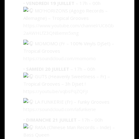
•
VENDREDI 19 JUILLET
– 17h – 00h
MO’HORIZONS (Agogo Records –
Allemagne) – Tropical Grooves
https://www.youtube.com/channel/UC6Gb
2aAWHLfZ3QN8emn5xng
MOMOMO (Fr – 100% Vinyls DjSet) –
Tropical Grooves
https://soundcloud.com/momomo
•
SAMEDI 20 JUILLET
– 17h – 00h
GUTS (Heavenly Sweetness – Fr) –
Tropical Grooves – 3h Djset !
https://youtu.be/vqbsPqZQFjI
LA FUNKERIE (Fr) – Funky Grooves
https://soundcloud.com/lafunkerie
•
DIMANCHE 21 JUILLET
– 17h – 00h
RASA (Chinese Man Records – Inde) –
Bass Queen