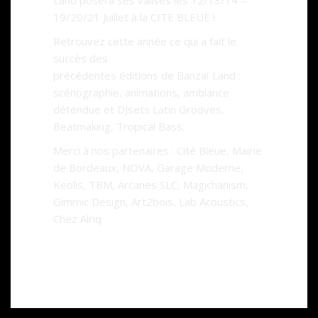
Land posera ses valises les 12/13/14 –
19/20/21 Juillet à la CITE BLEUE !
Retrouvez cette année ce qui a fait le
succès des
précédentes éditions de Banzaï Land :
scénographie, animations, ambiance
détendue et DJsets Latin Grooves,
Beatmaking, Tropical Bass.
Merci à nos partenaires : Cité Bleue, Mairie
de Bordeaux, NOVA, Garage Moderne,
Keolis, TBM, Arcanes SLC, Magichanism,
Gimmic Design, Art2bois, Lab Acoustics,
Chez Alriq
EVENT FACEBOOK
SITE BANZAI LAND