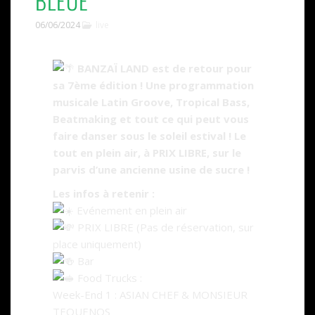
BLEUE
06/06/2024
live
BANZAÏ LAND est de retour pour
sa 7ème édition ! Une programmation
musicale Latin Groove, Tropical Bass,
Beatmaking et tout ce qui peut vous
faire danser sous le soleil estival ! Le
tout en plein air, à PRIX LIBRE, sur le
parvis d’une ancienne usine de sucre !
Les infos à retenir :
Evénement en plein air
PRIX LIBRE (Pas de réservation, sur
place uniquement)
Bar
Food Trucks :
Week-End 1 : ASIAN CHEF & MONSIEUR
TEQUENOS