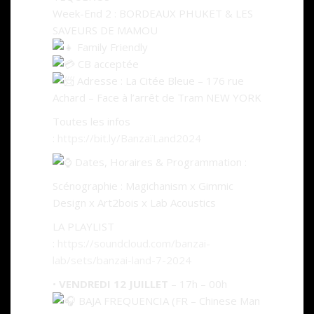
Week-End 2 : BORDEAUX PHUKET & LES
SAVEURS DE MAMOU
Family Friendly
CB acceptée
Adresse : La Citée Bleue – 176 rue
Achard – Face à l’arrêt de Tram NEW YORK
Toutes les infos
:
https://bit.ly/BanzaïLand2024
Dates, Horaires & Programmation :
Scénographie : Magichanism x Gimmic
Design x Art2bois x Lab Acoustics
LA PLAYLIST
:
https://soundcloud.com/banzai-
lab/sets/banzai-land-7-2024
•
VENDREDI 12 JUILLET
– 17h – 00h
BAJA FREQUENCIA (FR – Chinese Man