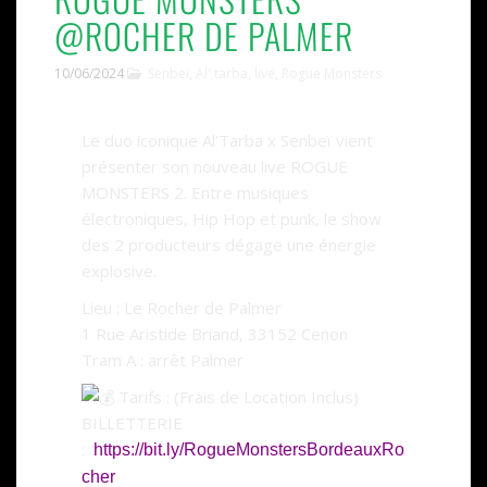
@ROCHER DE PALMER
10/06/2024
Senbeï
,
Al' tarba
,
live
,
Rogue Monsters
Le duo iconique Al’Tarba x Senbeï vient
présenter son nouveau live ROGUE
MONSTERS 2. Entre musiques
électroniques, Hip Hop et punk, le show
des 2 producteurs dégage une énergie
explosive.
Lieu : Le Rocher de Palmer
1 Rue Aristide Briand, 33152 Cenon
Tram A : arrêt Palmer
Tarifs : (Frais de Location Inclus)
BILLETTERIE
:
https://bit.ly/RogueMonstersBordeauxRo
cher