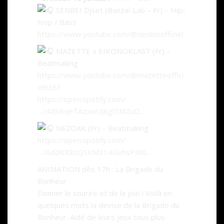
SENBEI Djset (Banzaï Lab – Fr) – Hip-
Hop / Bass
https://www.youtube.com/@senbeiofficiel
MAZETTE x EIKONOKLAST (Fr) –
Beatmaking
https://www.youtube.com/@mazetteoffici
el6361
https://open.spotify.com/
…/4dX6qeTAzxixUJ8glTMZuO…
NEZOAK (Fr) – Beatmaking
https://open.spotify.com/
…/6ddKX8zQSKM314GvhsPIB6…
ANIMATION dès 17h : La Brigade du
Bonheur
Donner le sourire et de la joie ! Voilà en
quelques mots la devise de la Brigade du
Bonheur. Aidé de leurs jeux tous plus