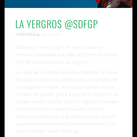
LA YERGROS @SDFGP
13/02/2024
alaune
,
live
Bloque ton 4 Avril 2024 et viens passer un
moment inoubliable à la Salle des fêtes du Grand
Parc de Bordeaux avec La Yegros !
La reine de la cumbia revient enflammer la scène
Bordelaise avec des rythmes latinos typiques de
son Argentine natale. Avec au compteur un bon
nombre de succès grâce à ses titres
Viene de mí
ou bien encore
Chicha Roja
, La Yegros a étendue
ses horizons et a collaborée avec d’autres
artistes comme avec le groupe français VSO en
apparaissant en featuring sur le morceau
Où on
va
, issu de leur album
Kintsugi
.