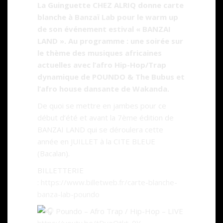
La Guinguette CHEZ ALRIQ donne carte
blanche à Banzaï Lab pour le warm up
de son événement estival « BANZAI
LAND ». Au programme : une soirée sur
le thème des musiques africaines
actuelles avec l’afro Hip-Hop/Trap
dynamique de POUNDO & The Bubus et
l’afro house dansante de Wakanda.
De quoi se mettre en jambes pour ce
début d’été et avant la 7ème édition de
BANZAI LAND qui se déroulera cette
année en JUILLET à la CITE BLEUE
(Bacalan).
BILLETTERIE
:
https://www.billetweb.fr/carte-blanche-
banza-lab-poundo
Poundo – Afro Trap / Hip-Hop – LIVE