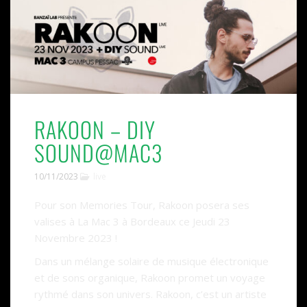
RAKOON – DIY
SOUND@MAC3
10/11/2023
live
Pour son Memories Tour, Rakoon posera ses
valises à La Mac 3 à Bordeaux ce Jeudi 23
Novembre 2023 !
Dans un mélange solaire de musique électronique
et de sons organique, Rakoon promet un voyage
rythmé dans son univers. Rakoon, c’est un artiste