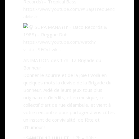
Records) – Tropical Bass
https://www.youtube.com/@BajaFrequenci
aMusic
SUPA MANA (Fr – Baco Records &
1988) – Reggae Dub
https://www.youtube.com/watch?
v=dtcL9FOcLwk…
ANIMATION dès 17h : La Brigade du
Bonheur
Donner le sourire et de la joie ! Voilà en
quelques mots la devise de la Brigade du
Bonheur. Aidé de leurs jeux tous plus
originaux qu’inédits, et en musique, ce
collectif d’art de rue déambule, et vient à
votre rencontre pour partager à vos côtés
un instant de convivialité, de fête et
d’humour !
•
SAMEDI 13 JUILLET
: 17h – 00h :