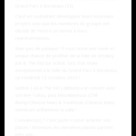
Grand Parc à Bordeaux (33).
C’est en souhaitant développer leurs nouveaux
projets solo que les membres du groupe ont
décidé de mettre un terme à leurs
représentations.
Mais pas de panique ! Il vous reste une seule et
unique chance de profiter de la folie de Smokey
Joe & The Kid sur scène, lors d’un show
exceptionnel à la Salle du Grand Parc à Bordeaux,
ce Vendredi 13 Octobre 2023 !
Senbeï ( a.k.a The Kid ) débutera le concert avec
son live Toitsu, puis Miscellaneous (Chill
Bump/Chinese Man) & Youthstar (Chinese Man)
viendront enflammer la salle !
Convaincu(e) ? C’est juste
ici
pour acheter vos
places ! Attention, les dernières places partent
très vite…