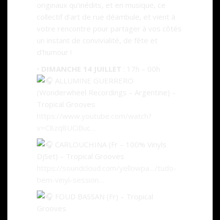
originaux qu’inédits, et en musique, ce
collectif d’art de rue déambule, et vient à
votre rencontre pour partager à vos côtés
un instant de convivialité, de fête et
d’humour !
•
DIMANCHE 14 JUILLET
: 17h – 00h
ALLUMINE GUERRERO
(Wonderwheel Recordings – Argentine) –
Tropical Grooves
https://www.youtube.com/watch?
v=C8zq8UCiBuc…
CARLOUCHINA (Fr – 100% Vinyls
DjSet) – Tropical Grooves
https://soundcloud.com/yellowpa…/tudo-
bem-vinyl-session…
FOUD BASSAN (Fr) – Tropical
Grooves