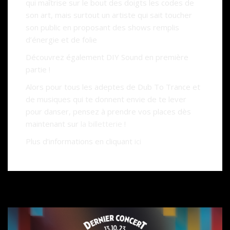
qui maîtrise sur le bout des doigts les codes de
son art, mais surtout un artiste qui sait toucher
son public en proposant des shows remplis
d’énergie et de folie
Découvrez également DIY Sound en première
partie !
Alors pour tous les adeptes de Dub To Trance et
de musiques qui te donnent envie de te lever
pour danser, pensez à prendre vos places dès
maintenant sur
la billetterie
!
Plus d’informations en cliquant
ici