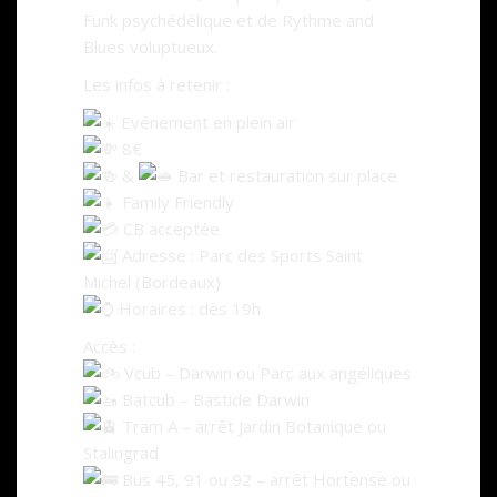
Funk psychédélique et de Rythme and
Blues voluptueux.
Les infos à retenir :
Evénement en plein air
8€
&
Bar et restauration sur place
Family Friendly
CB acceptée
Adresse : Parc des Sports Saint
Michel (Bordeaux)
Horaires : dès 19h
Accès :
Vcub – Darwin ou Parc aux angéliques
Batcub – Bastide Darwin
Tram A – arrêt Jardin Botanique ou
Stalingrad
Bus 45, 91 ou 92 – arrêt Hortense ou