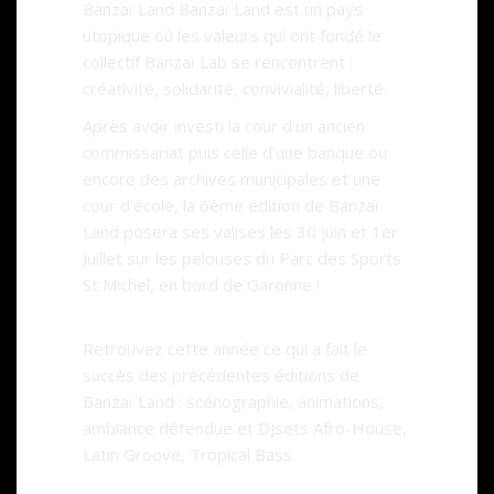
Banzaï Land Banzaï Land est un pays
utopique où les valeurs qui ont fondé le
collectif Banzaï Lab se rencontrent :
créativité, solidarité, convivialité, liberté.
Après avoir investi la cour d’un ancien
commissariat puis celle d’une banque ou
encore des archives municipales et une
cour d’école, la 6ème édition de Banzaï
Land posera ses valises les 30 juin et 1er
Juillet sur les pelouses du Parc des Sports
St Michel, en bord de Garonne !
Retrouvez cette année ce qui a fait le
succès des précédentes éditions de
Banzaï Land : scénographie, animations,
ambiance détendue et DJsets Afro-House,
Latin Groove, Tropical Bass.