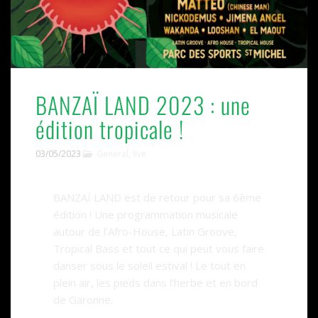
BANZAÏ LAND 2023 : une
édition tropicale !
03/05/2023
General
,
live
BANZAÏ LAND est de retour pour sa 6ème
édition ! Une programmation musicale
autour de l’Afro-House, Latin Groove,
Tropical Bass et tout ce qui peut vous faire
danser sous le soleil estival ! Le tout en
plein air, les pieds dans l’herbe et en bord
de Garonne.