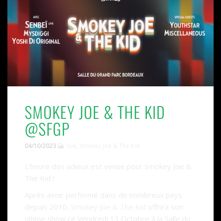
SMOKEY JOE & THE KID
@SFGP
04/10/2023
live
,
Smokey Joe & The Kid
L’heure des adieux est venue pour Smokey Joe &
The Kid !
Après avoir performé dans de nombreux pays
depuis 2010,
Smokey Joe & The Kid
offrira son
ultime show ce Vendredi 13 Octobre à la Salle du