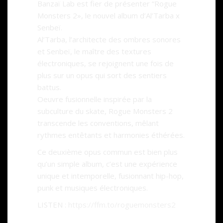
Banzaï Lab est fier de présenter “Rogue
Monsters 2», le nouvel album d’Al’Tarba x
Senbeï.
Al’Tarba, l’architecte des ombres sonores
et Senbeï, le maître des textures
électroniques, se rejoignent une fois de
plus sur un opus qui sort des sentiers
battus.
Oeuvre fusionnelle inspirée par la
subculture du skate, Rogue Monsters 2
transcende les conventions, mêlant
rythmes entêtants et harmonies éthérées.
Ce deuxième opus commun est bien plus
qu’un simple album, c’est une expérience
unique et intemporelle, fusionnant hip-hop,
punk et musiques électroniques.
LISTEN :
https://ffm.to/roguemonsters2