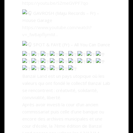
https://youtu.be/SZmeGVPF7qo
GAVROSH (Maju Records – Fr) –
House Garage
https://www.youtube.com/watch?
v=_fw8apflymM…
SPOT & FAYE (Fr) – All You Can Dance
Banzaï Land est un pays utopique où les
valeurs qui ont fondé le collectif Banzaï Lab
se rencontrent : créativité, solidarité,
convivialité, liberté.
Après avoir investi la cour d’un ancien
commissariat puis celle d’une banque ou
encore des archives municipales et une
cour d’école, la 7ème édition de Banzaï