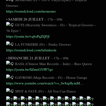
Grooves
https://soundcloud.com/momomo
SAMEDI 20 JUILLET
•
– 17h – 00h
GUTS (Heavenly Sweetness – Fr) – Tropical Grooves –
3h Djset !
https://youtu.be/vqbsPqZQFjI
LA FUNKERIE (Fr) – Funky Grooves
https://soundcloud.com/lafunkerie
DIMANCHE 21 JUILLET
•
– 17h – 00h
RASA (Chinese Man Records – Inde) – Bass Queen
https://youtu.be/SZmeGVPF7qo
GAVROSH (Maju Records – Fr) – House Garage
https://www.youtube.com/watch?v=_fw8apflymM…
SPOT & FAYE (Fr) – All You Can Dance