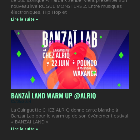
Le duo iconique Al’Tarba x Senbeï vient présenter son
nouveau live ROGUE MONSTERS 2. Entre musiques
électroniques, Hip Hop et
Lire la suite »
BANZAÏ LAND WARM UP @ALRIQ
05/06/2024
La Guinguette CHEZ ALRIQ donne carte blanche à
Banzaï Lab pour le warm up de son événement estival
« BANZAI LAND ».
Lire la suite »