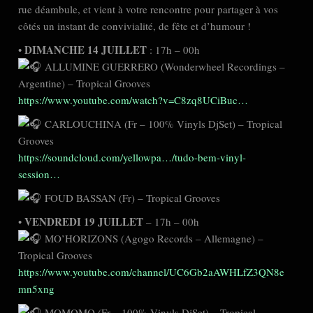
rue déambule, et vient à votre rencontre pour partager à vos
côtés un instant de convivialité, de fête et d’humour !
DIMANCHE 14 JUILLET
•
: 17h – 00h
ALLUMINE GUERRERO (Wonderwheel Recordings –
Argentine) – Tropical Grooves
https://www.youtube.com/watch?v=C8zq8UCiBuc…
CARLOUCHINA (Fr – 100% Vinyls DjSet) – Tropical
Grooves
https://soundcloud.com/yellowpa…/tudo-bem-vinyl-
session…
FOUD BASSAN (Fr) – Tropical Grooves
VENDREDI 19 JUILLET
•
– 17h – 00h
MO’HORIZONS (Agogo Records – Allemagne) –
Tropical Grooves
https://www.youtube.com/channel/UC6Gb2aAWHLfZ3QN8e
mn5xng
MOMOMO (Fr – 100% Vinyls DjSet) – Tropical