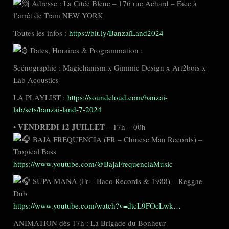
Adresse : La Citée Bleue – 176 rue Achard – Face à
l’arrêt de Tram NEW YORK
Toutes les infos :
https://bit.ly/BanzaïLand2024
Dates, Horaires & Programmation :
Scénographie : Magichanism x Gimmic Design x Art2bois x
Lab Acoustics
LA PLAYLIST :
https://soundcloud.com/banzai-
lab/sets/banzai-land-7-2024
VENDREDI 12 JUILLET
•
– 17h – 00h
BAJA FREQUENCIA (FR – Chinese Man Records) –
Tropical Bass
https://www.youtube.com/@BajaFrequenciaMusic
SUPA MANA (Fr – Baco Records & 1988) – Reggae
Dub
https://www.youtube.com/watch?v=dtcL9FOcLwk…
ANIMATION dès 17h : La Brigade du Bonheur