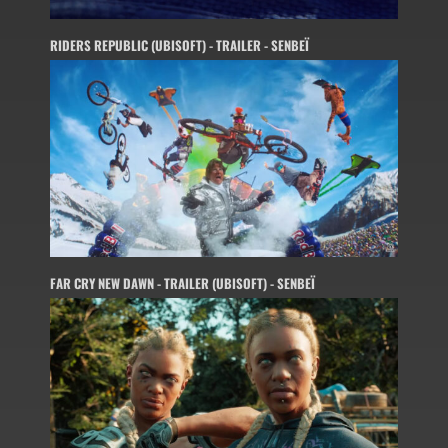
RIDERS REPUBLIC (UBISOFT) - TRAILER - SENBEÏ
FAR CRY NEW DAWN - TRAILER (UBISOFT) - SENBEÏ