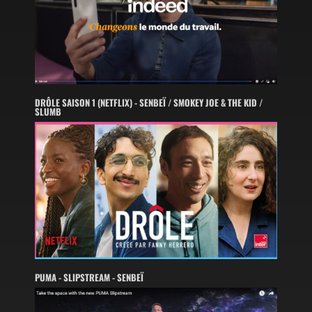
DRÔLE SAISON 1 (NETFLIX) - SENBEÏ / SMOKEY JOE & THE KID /
SLUMB
PUMA - SLIPSTREAM - SENBEÏ