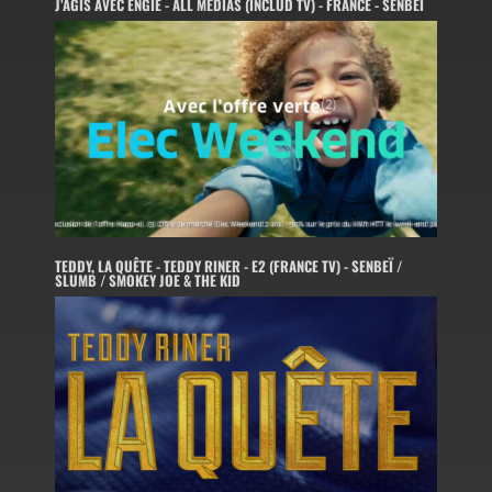
J’AGIS AVEC ENGIE - ALL MEDIAS (INCLUD TV) - FRANCE - SENBEÏ
TEDDY, LA QUÊTE - TEDDY RINER - E2 (FRANCE TV) - SENBEÏ /
SLUMB / SMOKEY JOE & THE KID