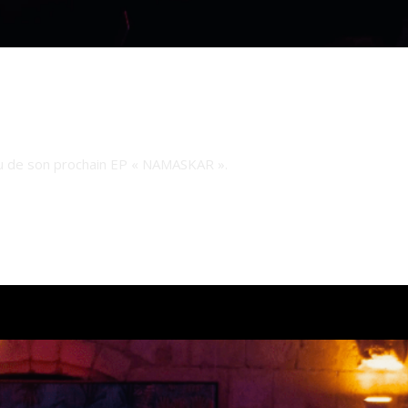
su de son prochain EP « NAMASKAR ».