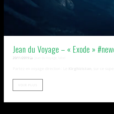
Jean du Voyage – « Exode » #new
20/11/2019
Jean du Voyage
,
label
Partez en
voyage
direction : Le
Kirghizistan
, sur ce su
VOIR PLUS