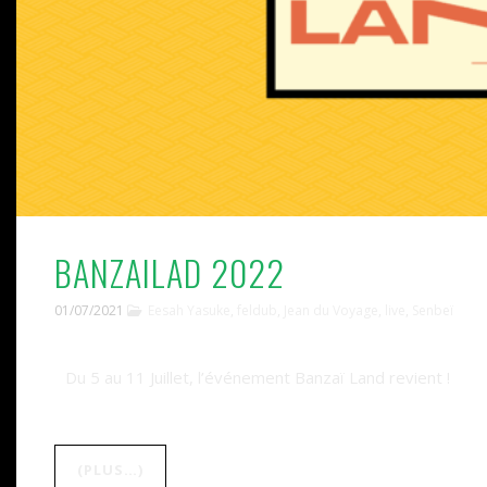
BANZAILAD 2022
01/07/2021
Eesah Yasuke
,
feldub
,
Jean du Voyage
,
live
,
Senbeï
Du 5 au 11 Juillet, l’événement Banzaï Land revient !
(PLUS…)