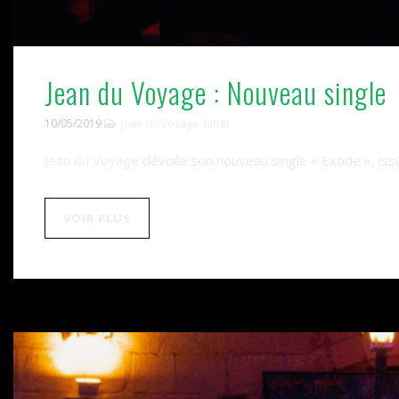
Jean du Voyage : Nouveau single
10/05/2019
Jean du Voyage
,
label
Jean du Voyage
dévoile son nouveau single « Exode », is
VOIR PLUS