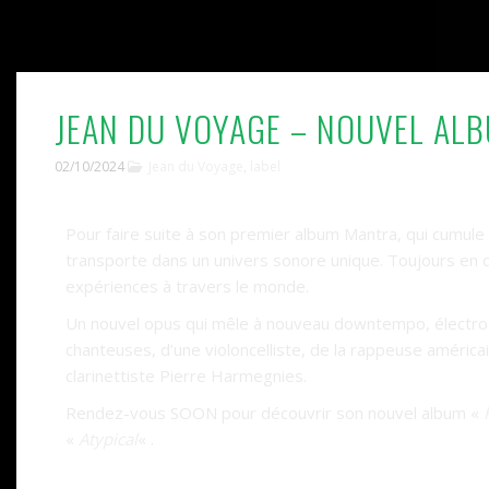
JEAN DU VOYAGE – NOUVEL AL
02/10/2024
Jean du Voyage
,
label
Pour faire suite à son premier album Mantra, qui cumule 
transporte dans un univers sonore unique. Toujours en
expériences à travers le monde.
Un nouvel opus qui mêle à nouveau downtempo, électro, 
chanteuses, d’une violoncelliste, de la rappeuse améric
clarinettiste Pierre Harmegnies.
Rendez-vous SOON pour découvrir son nouvel album «
«
Atypical
« .