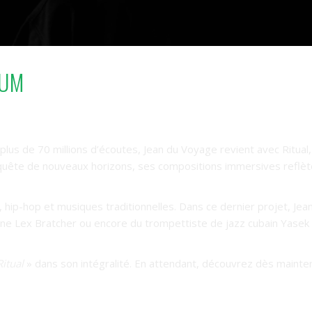
BUM
plus de 70 millions d’écoutes, Jean du Voyage revient avec Ritual
 quête de nouveaux horizons, ses compositions immersives refl
hip-hop et musiques traditionnelles. Dans ce dernier projet, Je
aine Lex Bratcher ou encore du trompettiste de jazz cubain Yasek
Ritual
» dans son intégralité. En attendant, découvrez dès mainten