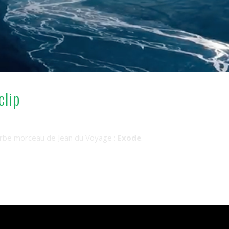
clip
perbe morceau de
Jean
du
Voyage
:
Exode
.