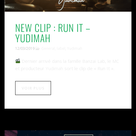
NEW CLIP : RUN IT –
YUDIMAH
12/03/2019
General
,
label
,
Yudimah
Dernier arrivé dans la famille Banzaï Lab, le MC
et producteur
Yudimah
sort le clip de « Run It ».
VOIR PLUS