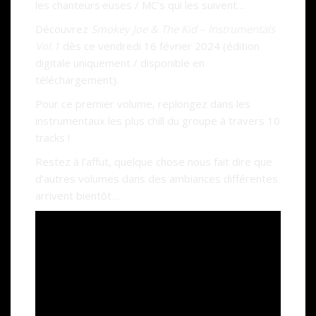
les chanteurs·euses / MC’s qui les suivent…
Découvrez
Smokey Joe & The Kid – Instrumentals
Vol.1
dès ce vendredi 16 février 2024 (édition
digitale uniquement / disponible en
téléchargement).
Pour ce premier volume, replongez dans les
instrumentaux les plus chill du groupe à travers 10
tracks !
Restez à l’affut, quelque chose nous fait dire que
d’autres volumes dans des ambiances différentes
arrivent bientôt…