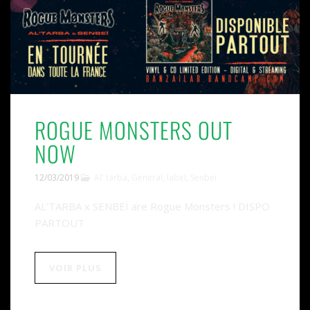
ROGUE MONSTERS OUT
NOW
12/03/2019
Al' tarba
,
General
,
label
,
Senbeï
AL’TARBA x SENBEÏ are Rogue Monsters ! DISPO
PARTOUT
VOIR PLUS