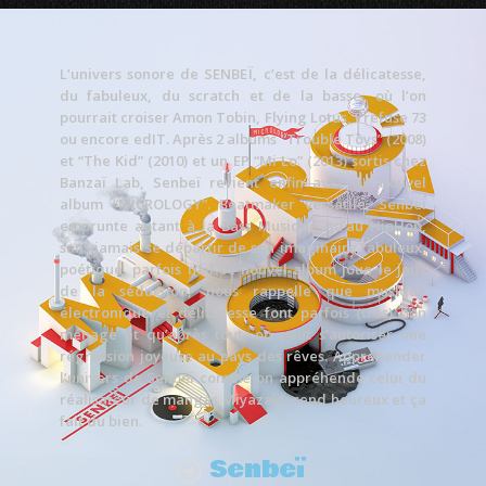
L’univers sonore de SENBEÏ, c’est de la délicatesse,
du fabuleux, du scratch et de la basse, où l’on
pourrait croiser Amon Tobin, Flying Lotus, Prefuse 73
ou encore edIT. Après 2 albums “Trouble Toys” (2008)
et “The Kid” (2010) et un EP “Mi Lo” (2013) sortis chez
Banzaï Lab, Senbeï revient enfin avec un nouvel
album “MICROLOGY”. Beatmaker versatile, Senbeï
emprunte autant à la Bass Musique qu’au HipHop,
sans jamais se départir de son imaginaire fabuleux,
poétique, parfois naïf.Ce nouvel album joue le jeux
de la séduction, nous rappelle que musique
électronique et délicatesse font parfois (très) bon
ménage et qu’après tout, on peut s’autoriser une
régression joyeuse au pays des rêves. Appréhender
l’univers de Senbeï comme on appréhende celui du
réalisateur de mangas Miyazaki, rend heureux et ça
fait du bien.
Senbeï