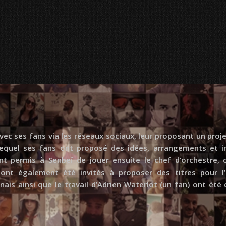
c ses fans via les réseaux sociaux, leur proposant un projet
equel ses fans ont proposé des idées, arrangements et in
 ont permis à Senbeï de jouer ensuite le chef d’orchestre
ont également été invités à proposer des titres pour l
is ainsi que le travail d’Adrien Waterlot (un fan) ont été c