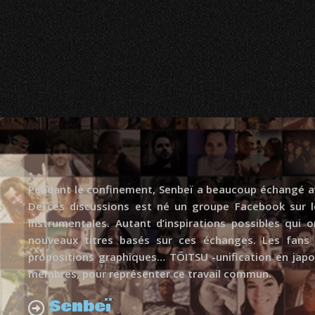
Pendant le confinement, Senbeï a beaucoup échangé ave
De ces discussions est né un groupe Facebook sur l
instrumentales. Autant d’inspirations possibles qui
nouveaux titres basés sur ces échanges. Les fans 
propositions graphiques… TŌITSU -unification en japona
membres, pour représenter ce travail commun.
Senbeï