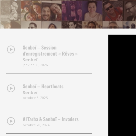
Senbeï – Session
d’enregistrement « Rêves »
Senbeï
janvier 30, 2026
Senbeï – Heartbeats
Senbeï
octobre 3, 2025
Al’Tarba & Senbeï – Invaders
octobre 28, 2024