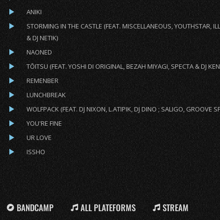
ANIKI
STORMING IN THE CASTLE (FEAT. MISCELLANEOUS, YOUTHSTAR, I
& DJ NETIK)
NAONED
TŌITSU (FEAT. YOSHI DI ORIGINAL, BEZAH MIYAGI, SPECTA & DJ KE
REMENBER
LUNCHBREAK
WOLFPACK (FEAT. DJ NIXON, L.ATIPIK, DJ DINO ; SALIGO, GROOVE S
YOU'RE FINE
UR LOVE
ISSHO
BANDCAMP
ALL PLATEFORMS
STREAM