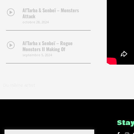
Al’Tarba & Senbeï – Monsters
Attack
octobre 28, 2024
Al’Tarba x Senbeï – Rogue
Monsters II Making Of
septembre 5, 2024
Born On Mars
Senbeï
Du même artist
juin 7, 2024
Suzy Delair – C’est Tout (Senbeï
Remix)
Senbeï
Sta
juillet 7, 2023