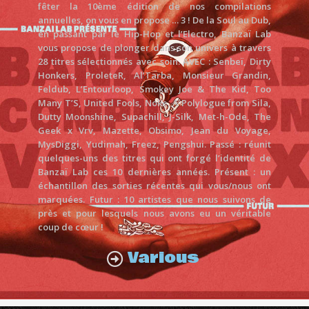
fêter la 10ème édition de nos compilations
annuelles, on vous en propose … 3 ! De la Soul au Dub,
en passant par le Hip-Hop et l’Electro, Banzaï Lab
vous propose de plonger dans son univers à travers
28 titres sélectionnés avec soin. AVEC : Senbeï, Dirty
Honkers, ProleteR, Al’Tarba, Monsieur Grandin,
Feldub, L’Entourloop, Smokey Joe & The Kid, Too
Many T’S, United Fools, Noke, A Polylogue from Sila,
Dutty Moonshine, Supachill, J-Silk, Met-h-Ode, The
Geek x Vrv, Mazette, Obsimo, Jean du Voyage,
MysDiggi, Yudimah, Freez, Pengshui. Passé : réunit
quelques-uns des titres qui ont forgé l’identité de
Banzaï Lab ces 10 dernières années. Présent : un
échantillon des sorties récentes qui vous/nous ont
marquées. Futur : 10 artistes que nous suivons de
près et pour lesquels nous avons eu un véritable
coup de cœur !
Various