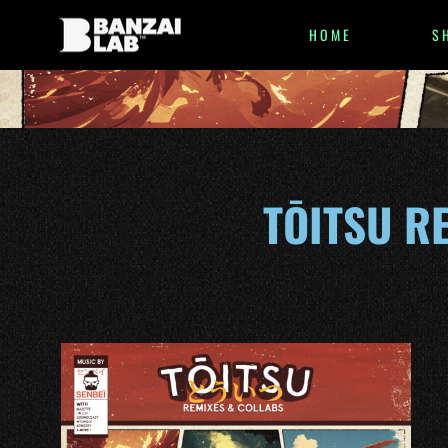
HOME
S
TŌITSU R