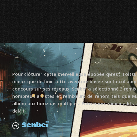
Pour clôturer cette merveilleuse épopée qu’est Toitsu
mieux que de finir cette aventure basée sur la collabo
concours sur ses réseaux, Senbeï a sélectionné 3 remixeu
nombreux artistes et remixeurs de renom tels que Ma
album aux horizons multiples. Entre morceaux inédits 
delà !
Senbeï