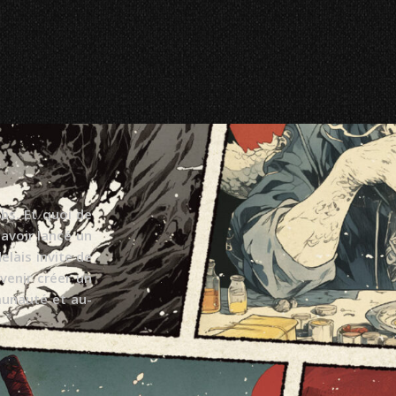
bs. Et quoi de
avoir lancé un
elais invite de
enir créer un
munauté et au-