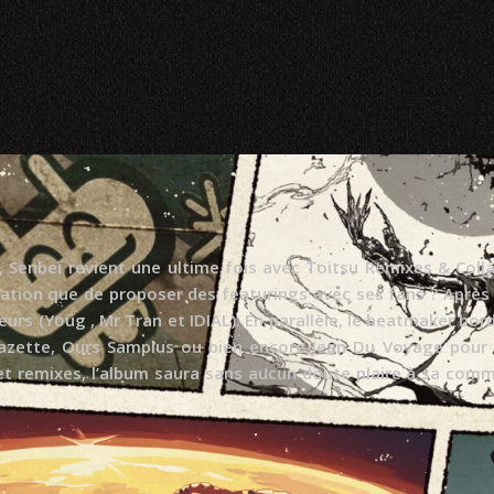
, Senbeï revient une ultime fois avec Toitsu Remixes & Colla
ration que de proposer des featurings avec ses fans ? Après 
rs (Yoüg , Mr Tran et IDIAL). En parallèle, le beatmaker bord
zette, Ours Samplus ou bien encore Jean Du Voyage pour v
et remixes, l’album saura sans aucun doute plaire à sa com