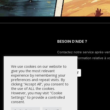
BESOIN D’AIDE ?
Contactez notre service après-ve
pour toute information relative à v
commande.
We use cookies on our website to
give you the most relevant
CONTACT
experience by remembering your
preferences and repeat visits. By
clicking “Accept All”, you consent to
the use of ALL the cookies.
However, you may visit "Cookie
Settings" to provide a controlled
consent.