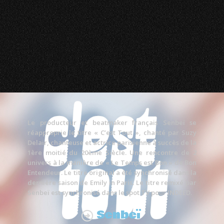
Le producteur et beatmaker français Senbeï se
réapproprie le titre « C’est Tout », chanté par Suzy
Delair, chanteuse et actrice parisienne à succès de la
1ère moitié du 20ème Siècle. Une rencontre de 2
univers à la manière de « Le Temps est Bon » de Bon
Entendeur. Le titre original a été synchronisé dans la
dernière saison de Emily in Paris. Le titre remixé par
Senbeï est synchronisé dans le spot TV pour INDEED.
Senbeï