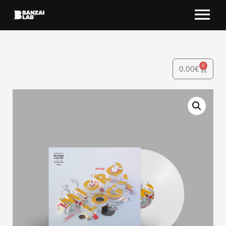
0
0.00
€