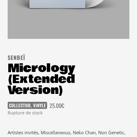
SENBEÏ
Micrology
(Extended
Version)
25.00
€
COLLECTOR
,
VINYLE
Rupture de stock
Artistes invités, Miscellaneous, Neko Chan, Non Genetic,