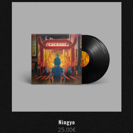
Ningyo
25.00
€