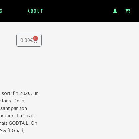
G
ABOUT
0
0.00
€
 sorti fin 2020, un
 fans. De la
ssant par son
oration. La cover
onais GODTAIL. On
 Swift Guad,