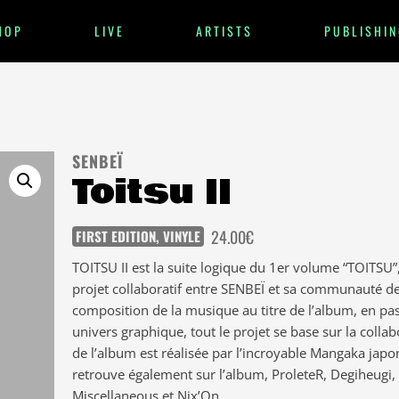
HOP
LIVE
ARTISTS
PUBLISHIN
SENBEÏ
Toitsu II
24.00
€
FIRST EDITION
,
VINYLE
TOITSU II est la suite logique du 1er volume “TOITSU”,
projet collaboratif entre SENBEÏ et sa communauté de
composition de la musique au titre de l’album, en pa
univers graphique, tout le projet se base sur la collab
de l’album est réalisée par l’incroyable Mangaka jap
retrouve également sur l’album, ProleteR, Degiheugi,
Miscellaneous et Nix’On.