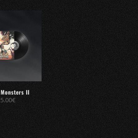
Monsters II
25.00
€