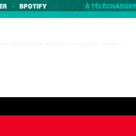
loop
,
label
,
NOKE
,
Senbeï
,
Smokey Joe & The Kid
,
Supachill
,
Too Many T's