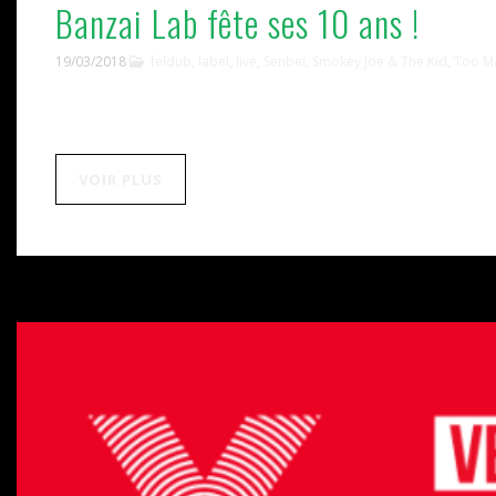
Banzai Lab fête ses 10 ans !
19/03/2018
feldub
,
label
,
live
,
Senbeï
,
Smokey Joe & The Kid
,
Too Ma
VOIR PLUS