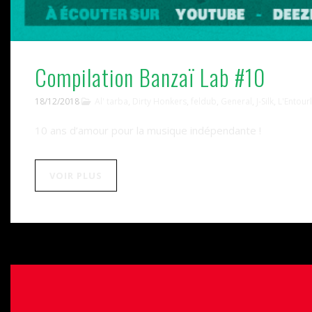
Compilation Banzaï Lab #10
18/12/2018
Al' tarba
,
Dirty Honkers
,
feldub
,
General
,
J-Silk
,
L'Entour
10 ans d’amour pour la musique indépendante !
VOIR PLUS