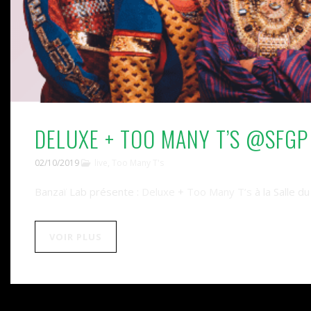
DELUXE + TOO MANY T’S @SFGP
02/10/2019
live
,
Too Many T's
Banzaï Lab présente :
Deluxe
+
Too Many T’s
à la Salle 
VOIR PLUS