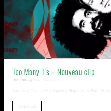
Too Many T’s – Nouveau clip
09/10/2019
label
,
Too Many T's
Too Many T’s x La Fine Equipe x Hippocampe Fou – Freaky.
VOIR PLUS