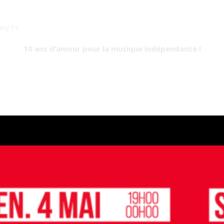
ny T's
10 ans d’amour pour la musique indépendante !