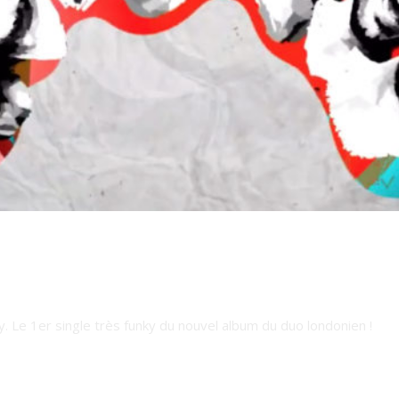
 Le 1er single très funky du nouvel album du duo londonien !