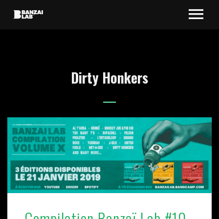
Dirty Honkers
Compilation Banzaï Lab #10