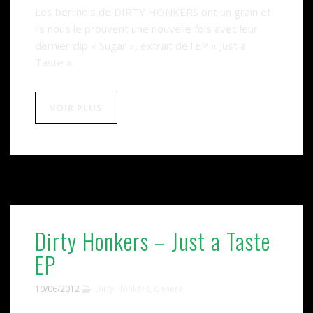
Les berlinois de DIRTY HONKERS ont un grain et
ils nous le prouvent une nouvelle fois avec leur
dernier clip « Sugar », extrait de l’EP « Just a
Taste »
VOIR PLUS
Dirty Honkers – Just a Taste
EP
10/06/2012
Dirty Honkers
,
General