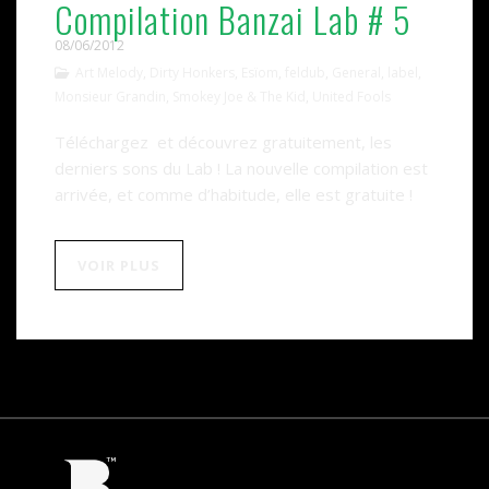
Compilation Banzai Lab # 5
08/06/2012
Art Melody
,
Dirty Honkers
,
Esïom
,
feldub
,
General
,
label
,
Monsieur Grandin
,
Smokey Joe & The Kid
,
United Fools
Téléchargez et découvrez gratuitement, les
derniers sons du Lab ! La nouvelle compilation est
arrivée, et comme d’habitude, elle est gratuite !
VOIR PLUS