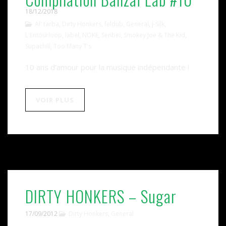
18/12/2018
Al' tarba
,
Dirty Honkers
,
feldub
,
General
,
J-Silk
,
L'Entourloop
,
label
,
NOKE
,
Senbeï
,
Smokey Joe & The Kid
,
Supachill
,
Too Many T's
10 ans d’amour pour la musique indépendante !
VOIR PLUS
DIRTY HONKERS – Sugar
17/09/2012
Dirty Honkers
,
General