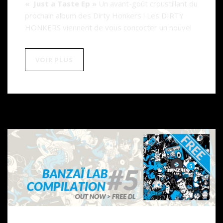
« Just a Taste Ep »
Un avant-goût croustillant du
prochain album des Dirty Honkers ! Les DIRTY
HONKERS viennent de vous concocter un nouvel
VOIR PLUS