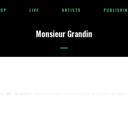
HOP
LIVE
ARTISTS
PUBLISHIN
Monsieur Grandin
vec
Mr. Grandin
. Tous les mois, 1h de mix par un artiste du label !