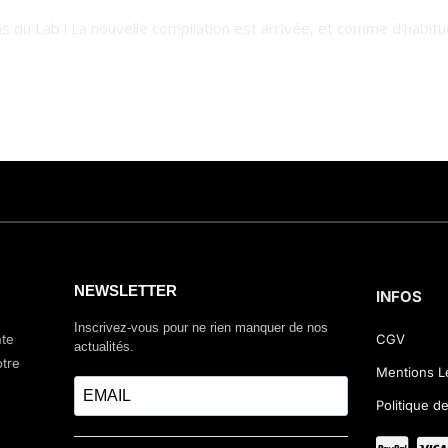
du Lab ! La nouvelle compilation est arrivée, et comme d’habitude
NEWSLETTER
INFOS
Inscrivez-vous pour ne rien manquer de nos
nte
CGV
actualités.
otre
Mentions L
Politique de