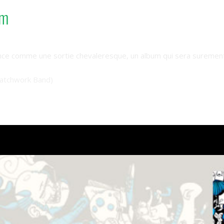
um
ce comme une sortie chevaleresque, un album qui sera surement l’
 Patchwork Band)