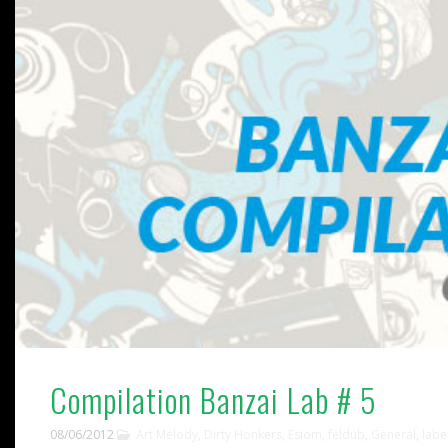
Compilation Banzai Lab # 5
08/06/2012
Art Melody
,
Dirty Honkers
,
Esïom
,
feldub
,
General
,
labe