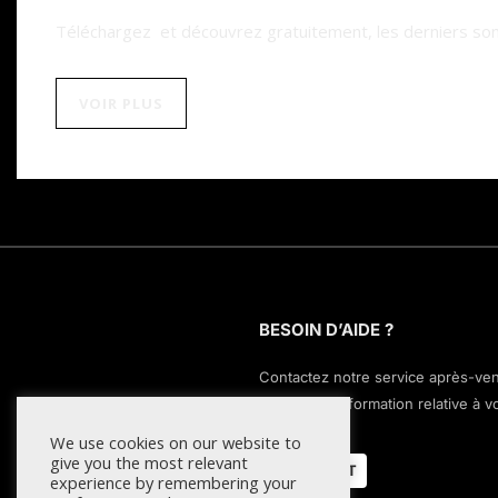
Téléchargez et découvrez gratuitement, les derniers sons 
VOIR PLUS
BESOIN D’AIDE ?
Contactez notre service après-ve
pour toute information relative à v
commande.
We use cookies on our website to
give you the most relevant
CONTACT
experience by remembering your