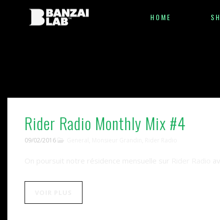
HOME
S
Rider Radio Monthly Mix #4
09/02/2016
General
,
Monsieur Grandin
,
Rider Radio
On poursuit notre résidence mensuelle sur
Rider Radio
a
VOIR PLUS