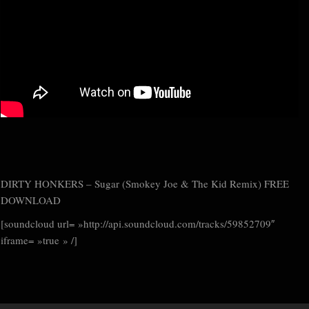
DIRTY HONKERS – Sugar (Smokey Joe & The Kid Remix) FREE
DOWNLOAD
[soundcloud url= »http://api.soundcloud.com/tracks/59852709″
iframe= »true » /]