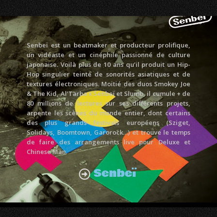
Senbeï est un beatmaker et producteur prolifique,
un vidéaste et un cinéphile passionné de culture
japonaise. Voilà plus de 10 ans qu’il produit un Hip-
Hop singulier teinté de sonorités asiatiques et de
textures électroniques. Moitié des duos Smokey Joe
& The Kid, Al’Tarba x Senbeï et Slumb, il cumule + de
80 millions de lectures sur ses différents projets,
arpente les scènes du monde entier, dont certains
des plus grands festivals européens (Sziget,
Solidays, Boomtown, Garorock…) et trouve le temps
de faire des arrangements live pour Deluxe et
Chinese Man.
Senbeï