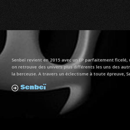
Senbeï revient en 2015 avec un EP parfaitement ficelé, u
on retrouve des univers plus différents les uns des aut
la berceuse. A travers un éclectisme à toute épreuve, Se
Senbeï