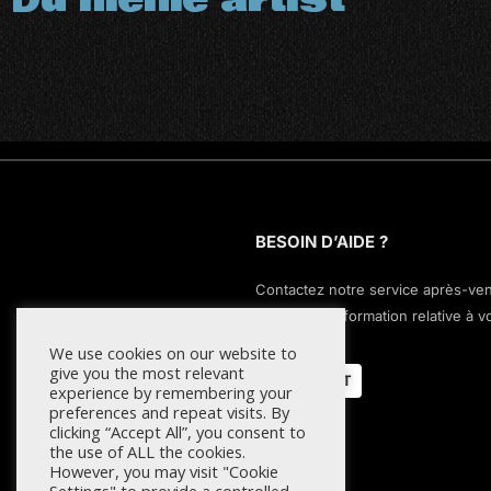
BESOIN D’AIDE ?
Contactez notre service après-ve
pour toute information relative à v
commande.
We use cookies on our website to
give you the most relevant
CONTACT
experience by remembering your
preferences and repeat visits. By
clicking “Accept All”, you consent to
the use of ALL the cookies.
However, you may visit "Cookie