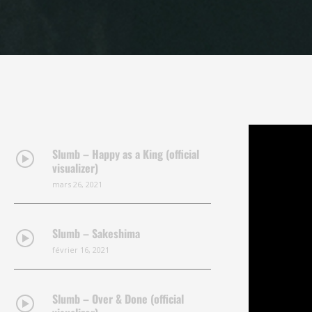
Slumb – Happy as a King (official
visualizer)
mars 26, 2021
Slumb – Sakeshima
février 16, 2021
Slumb – Over & Done (official