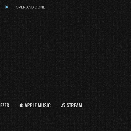
OVER AND DONE
EEZER
APPLE MUSIC
STREAM