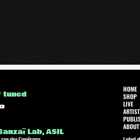
HOME
y tuned
SHOP
LIVE
ARTIS
PUBLI
ABOUT
Banzaï Lab, ASIL
 rue des Capérans
Label