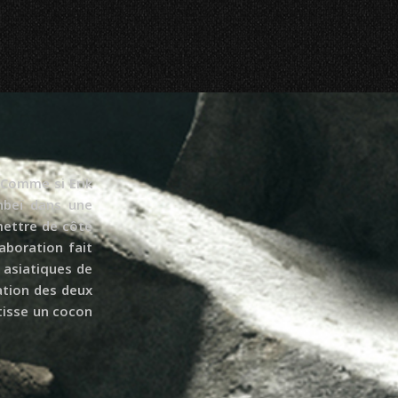
 Comme si Erik
enbeï dans une
mettre de côté
laboration fait
 asiatiques de
cation des deux
tisse un cocon