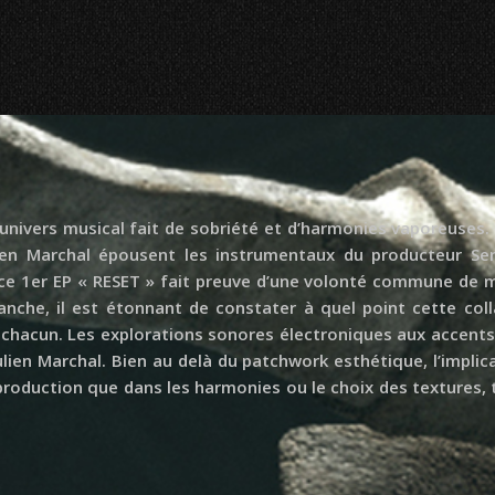
nivers musical fait de sobriété et d’harmonies vaporeuses.
Julien Marchal épousent les instrumentaux du producteur S
de ce 1er EP « RESET » fait preuve d’une volonté commune de 
 blanche, il est étonnant de constater à quel point cette col
chacun. Les explorations sonores électroniques aux accents
ulien Marchal. Bien au delà du patchwork esthétique, l’impli
 production que dans les harmonies ou le choix des textures, 