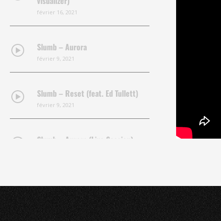
visualizer)
février 16, 2021
Slumb – Aurora
février 9, 2021
Slumb – Reset (feat. Ed Tullett)
février 9, 2021
Slumb – Aurora (Live Session)
Slumb
juin 29, 2019