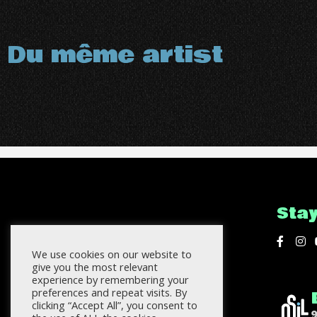
Du même artist
Sta
We use cookies on our website to
give you the most relevant
experience by remembering your
preferences and repeat visits. By
clicking “Accept All”, you consent to
9