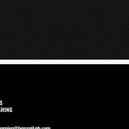
TS
SHING
damien@banzailab.com