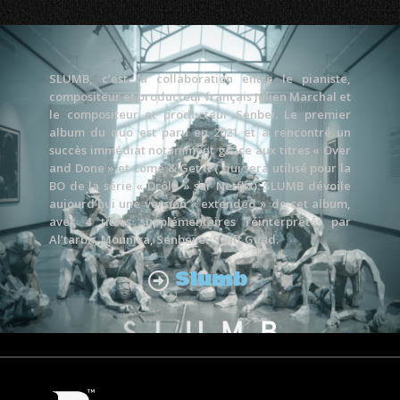
SLUMB, c’est la collaboration entre le pianiste,
compositeur et producteur français Julien Marchal et
le compositeur et producteur Senbeï. Le premier
album du duo est paru en 2021 et a rencontré un
succès immédiat notamment grâce aux titres « Over
and Done » et Come & Get it ( qui sera utilisé pour la
BO de la série « Drôle » sur Netflix). SLUMB dévoile
aujourd’hui une version « extended » de cet album,
avec 4 titres supplémentaires réinterprétés par
Al’tarba, Mounika, Senbeï et Swift Guad.
Slumb