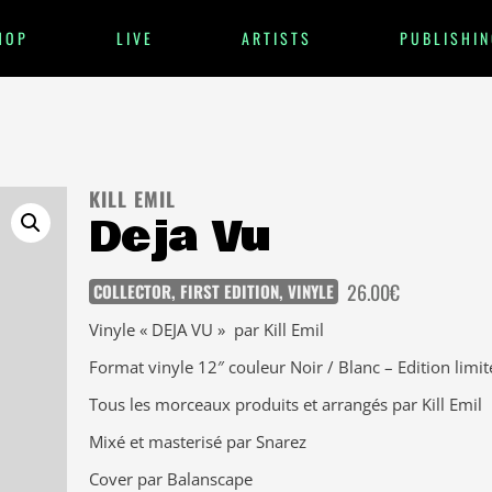
HOP
LIVE
ARTISTS
PUBLISHIN
KILL EMIL
Deja Vu
26.00
€
COLLECTOR
,
FIRST EDITION
,
VINYLE
Vinyle « DEJA VU » par Kill Emil
Format vinyle 12″ couleur Noir / Blanc – Edition lim
Tous les morceaux produits et arrangés par Kill Emil
Mixé et masterisé par Snarez
Cover par Balanscape