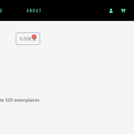
G
ABOUT
0
0.00
€
itée 500 exemplaires