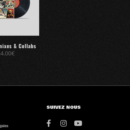
mixes & Collabs
24.00
€
SUIVEZ NOUS
gales