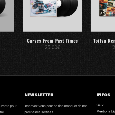
Curses From Past Times
Toitsu Re
25.00
€
NEWSLETTER
INFOS
CGV
s-vente pour
Inscrivez-vous pour ne rien manquer de nos
Mentions Lé
tre
prochaines sorties !