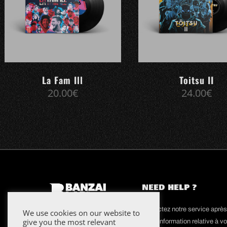
La Fam Ill
Toitsu II
20.00
€
24.00
€
NEED HELP ?
contactez notre service aprè
We use cookies on our website to
give you the most relevant
toute information relative à vo