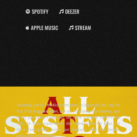
SPOTIFY
DEEZER
APPLE MUSIC
STREAM
Smokey Joe & The Kid remixent la légende du rap US
R.A The Rugged Man, sur un instrumental bluesy, qui
n’est pas sans rappeler un titre comme HAPPY de
C2C, le flow supersonic de l’américain en plus. Un
titre feel-good, taillé sur mesure pour les beaux
jours qui reviennent.