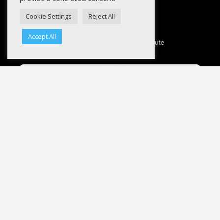
Cookie Settings
Reject All
NEED HELP ?
Accept All
contactez notre service après-vente pour toute
information relative à votre commande.
CONTACT
NEWSLETTER
Inscrivez-vous pour ne rien manquer de nos
actualités.
Sélectionnez les listes auxquelles vous