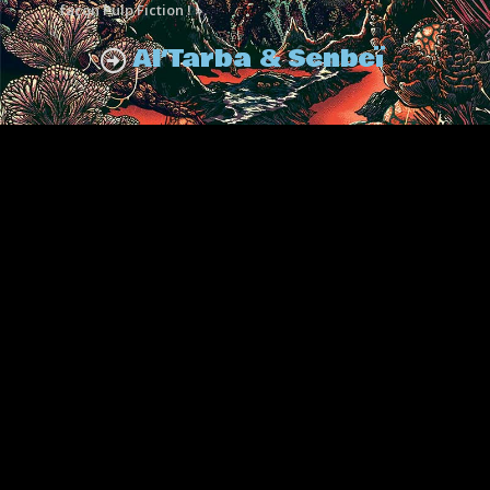
façon Pulp Fiction ! ».
Al’Tarba & Senbeï