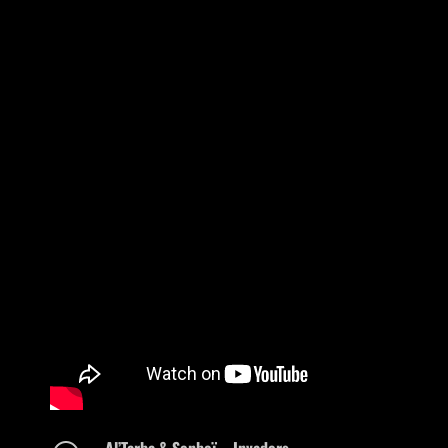
Al’Tarba & Senbeï – Invaders