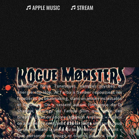
APPLE MUSIC
STREAM
Influences Ninja Tunesques, samples psychés et
énergie Hip-Hop, Al’Tarba x Senbeï repoussent les
frontières du beatmaking, dans un album inclassable
et fascinant. On y ressent autant l’influence de Dj
Shadow, Prodigy ou Fatboy Slim que celle des
Greatful Dead ou encore Jefferson Airplane. « A deux
on a un peu le sentiment d’avoir foutu un grand coup
de pompe dans la porte du beatmaking, en hurlant «
Que personne ne bouge et tout se passera bien ! »