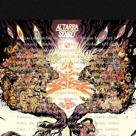
Banzaï Lab est fier de présenter “Rogue Monsters 2»,
le nouvel album d’Al’Tarba x Senbeï. Al’Tarba,
l’architecte des ombres sonores et Senbeï, le maître
des textures électroniques, se rejoignent une fois de
plus sur un opus qui sort des sentiers battus. Oeuvre
fusionnelle inspirée par la subculture du skate,
Rogue Monsters 2 transcende les conventions,
mêlant rythmes entêtants et harmonies éthérées. Les
samples rétro se fondent aux mélodies
électroniques contemporaines, rappelant la fusion
des styles et l’abo- lition des chapelles musicales
propres à l’univers sonore de la Skate Culture des
90’s/early 00’s. On pense aussi naturellement à des
bandes originales de films de Larry Clark (Bully,
Kids), de documentaires skate (Fully Flared, Video
Days…) ou encore de jeux videos (Extreme Games,
Tony Hawk’s Pro Skater…). Ce deuxième opus