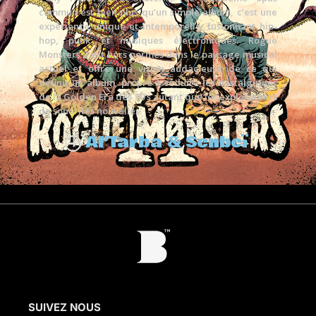
commun est bien plus qu’un simple album, c’est une
expérience unique et intemporelle, fusionnant hip-
hop, punk et musiques électroniques. Rogue
Monsters 2 est hors normes dans le paysage musical
actuel et offre une vision audacieuse de ce qui
définit un album, propre à séduire les nostalgiques
de la Golden Era des 90’s autant que les explorateurs
de sonorités nouvelles.
Al’Tarba & Senbeï
SUIVEZ NOUS