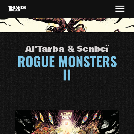
Al’Tarba & Senbeï
ROGUE MONSTERS
II