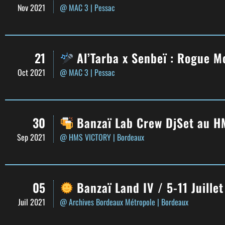
Nov 2021
@ MAC 3
| Pessac
21
Al’Tarba x Senbeï : Rogue M
Oct 2021
@ MAC 3
| Pessac
30
Banzaï Lab Crew DjSet au H
Sep 2021
@ HMS VICTORY
| Bordeaux
05
Banzaï Land IV / 5-11 Juille
Juil 2021
@ Archives Bordeaux Métropole
| Bordeaux