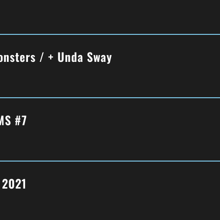
onsters / + Unda Sway
MS #7
t 2021