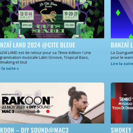
NZAÏ LAND 2024 @CITE BLEUE
BANZAÏ 
ZAÏ LAND est de retour pour sa 7ème édition ! Une
La Guinguet
grammation musicale Latin Groove, Tropical Bass,
pour le war
tmaking et tout
Lire la suit
e la suite »
KOON – DIY SOUND@MAC3
SMOKEY 