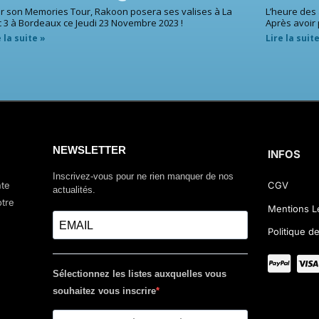
r son Memories Tour, Rakoon posera ses valises à La
L’heure des
 3 à Bordeaux ce Jeudi 23 Novembre 2023 !
Après avoir
e la suite »
Lire la suit
NEWSLETTER
INFOS
Inscrivez-vous pour ne rien manquer de nos
nte
CGV
actualités.
otre
Mentions L
Politique de
Sélectionnez les listes auxquelles vous
souhaitez vous inscrire