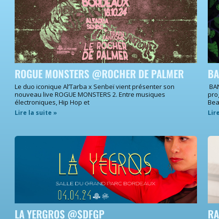
ROGUE MONSTERS @ROCHER DE PALMER
BA
Le duo iconique Al’Tarba x Senbeï vient présenter son
BAN
nouveau live ROGUE MONSTERS 2. Entre musiques
pro
électroniques, Hip Hop et
Bea
Lire la suite »
Lir
LA YERGROS @SDFGP
RA