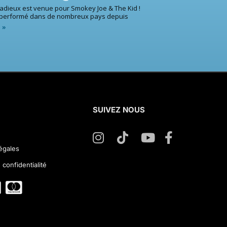
 adieux est venue pour Smokey Joe & The Kid !
 performé dans de nombreux pays depuis
e »
SUIVEZ NOUS
égales
 confidentialité