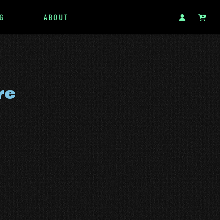
G
ABOUT
re