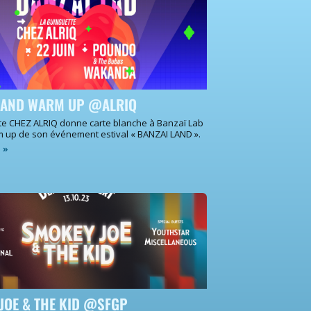
LAND WARM UP @ALRIQ
te CHEZ ALRIQ donne carte blanche à Banzaï Lab
m up de son événement estival « BANZAI LAND ».
e »
JOE & THE KID @SFGP