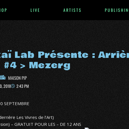
HOP
LIVE
ARTISTS
PUBLISHIN
aï Lab Présente : Arriè
 #4 > Mezerg
MAISON PIP
0, 2018
2:43 PM
30 SEPTEMBRE
errière Les Vivres de l’Art)
ésion) – GRATUIT POUR LES – DE 12 ANS