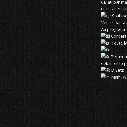
CB au bar ma
! KIDS FRIEN
Soul fo
Venez passer 
Au programm
Concert
Toute la
Pétanque
soleil entre 
DjSets H
Mami Wa