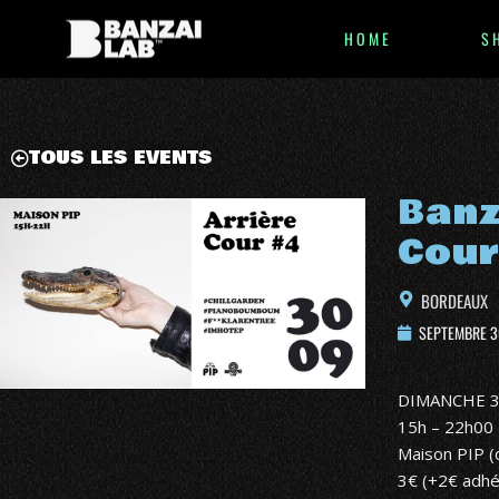
HOME
S
TOUS LES EVENTS
Banz
Cour
BORDEAUX
SEPTEMBRE 3
DIMANCHE 
15h – 22h00
Maison PIP (d
3€ (+2€ adh