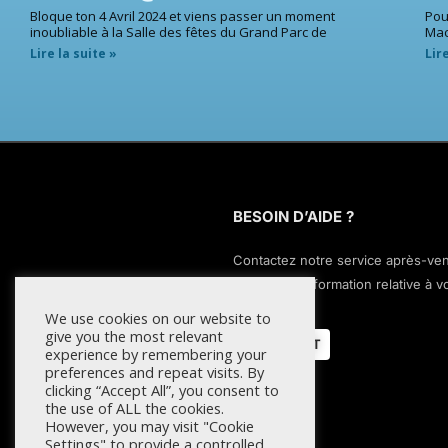
Bloque ton 4 Avril 2024 et viens passer un moment
Pou
inoubliable à la Salle des fêtes du Grand Parc de
Mac
Lire la suite »
Lir
BESOIN D’AIDE ?
Contactez notre service après-ve
pour toute information relative à v
commande.
We use cookies on our website to
give you the most relevant
CONTACT
experience by remembering your
preferences and repeat visits. By
clicking “Accept All”, you consent to
the use of ALL the cookies.
However, you may visit "Cookie
Settings" to provide a controlled