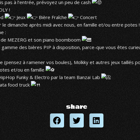
is pas à l’entrée, prévoyez un peu de cash
DLY !
od
Jeux
Bière Fraîche
Concert
le dimanche après midi avec nous, en famille et/ou entre potes !
e :
 de
MEZERG
et son piano boomboom
 gamme des bières PIP à disposition, parce-que vous êtes curieu
 (pensez à ramener vos boules), Molkky et autres jeux taillés p
potes et/ou en famille
ipHop Funky & Electro par la team Banzaï Lab
ta food truck
share