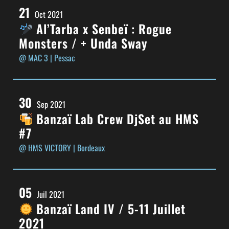
21
Oct 2021
Al’Tarba x Senbeï : Rogue
Monsters / + Unda Sway
@ MAC 3
| Pessac
30
Sep 2021
Banzaï Lab Crew DjSet au HMS
#7
@ HMS VICTORY
| Bordeaux
05
Juil 2021
Banzaï Land IV / 5-11 Juillet
2021