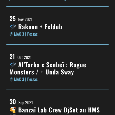
25
Nov 2021
Rakoon + Feldub
@ MAC 3
| Pessac
21
Oct 2021
Al’Tarba x Senbeï : Rogue
Monsters / + Unda Sway
@ MAC 3
| Pessac
30
Sep 2021
Banzaï Lab Crew DjSet au HMS