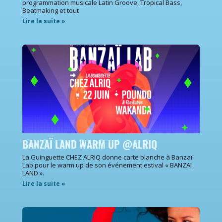
programmation musicale Latin Groove, Tropical Bass,
Beatmaking et tout
Lire la suite »
BANZAÏ LAND WARM UP @ALRIQ
La Guinguette CHEZ ALRIQ donne carte blanche à Banzaï
Lab pour le warm up de son événement estival « BANZAI
LAND ».
Lire la suite »