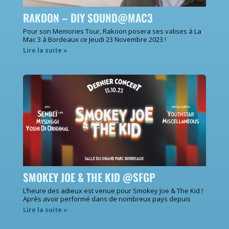
RAKOON – DIY SOUND@MAC3
Pour son Memories Tour, Rakoon posera ses valises à La
Mac 3 à Bordeaux ce Jeudi 23 Novembre 2023 !
Lire la suite »
SMOKEY JOE & THE KID @SFGP
L’heure des adieux est venue pour Smokey Joe & The Kid !
Après avoir performé dans de nombreux pays depuis
Lire la suite »