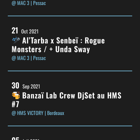
@ MAC 3
| Pessac
21
Oct 2021
Al’Tarba x Senbeï : Rogue
Monsters / + Unda Sway
@ MAC 3
| Pessac
30
Sep 2021
Banzaï Lab Crew DjSet au HMS
#7
@ HMS VICTORY
| Bordeaux
05