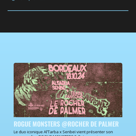
ROGUE MONSTERS @ROCHER DE PALMER
Le duo iconique Al’Tarba x Senbeï vient présenter son