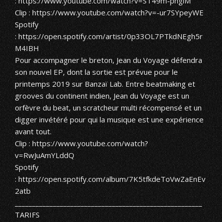
:
https://www.youtube.com/watch?v=ST49m-phgiM
Clip :
https://www.youtube.com/watch?v=-ur7SYpeyWE
Spotify
:
https://open.spotify.com/artist/0p33OL7PTkdNEgh5r
M4IBH
Pour accompagner le breton, Jean du Voyage défendra
son nouvel EP, dont la sortie est prévue pour le
printemps 2019 sur Banzaï Lab. Entre beatmaking et
grooves du continent indien, Jean du Voyage est un
orfèvre du beat, un scratcheur multi récompensé et un
digger invétéré pour qui la musique est une expérience
avant tout.
Clip :
https://www.youtube.com/watch?
v=RwJuAmYLddQ
Spotify
:
https://open.spotify.com/album/7K5tfkdeToVwZaEnEv
2atb
______________________________________________________
TARIFS