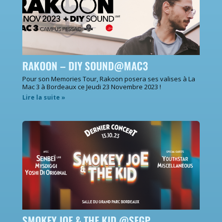
RAKOON – DIY SOUND@MAC3
Pour son Memories Tour, Rakoon posera ses valises à La
Mac 3 à Bordeaux ce Jeudi 23 Novembre 2023 !
Lire la suite »
SMOKEY JOE & THE KID @SFGP