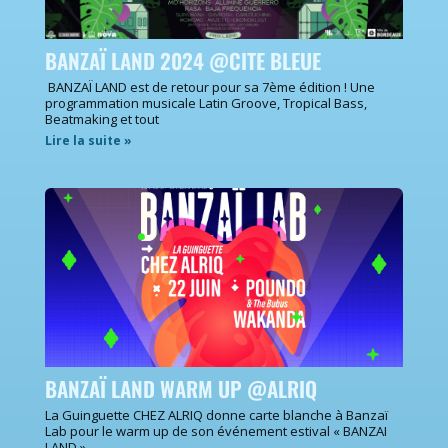
BANZAÏ LAND 2024 @CITE BLEUE
BANZAÏ LAND est de retour pour sa 7ème édition ! Une
programmation musicale Latin Groove, Tropical Bass,
Beatmaking et tout
Lire la suite »
BANZAÏ LAND WARM UP @ALRIQ
La Guinguette CHEZ ALRIQ donne carte blanche à Banzaï
Lab pour le warm up de son événement estival « BANZAI
LAND ».