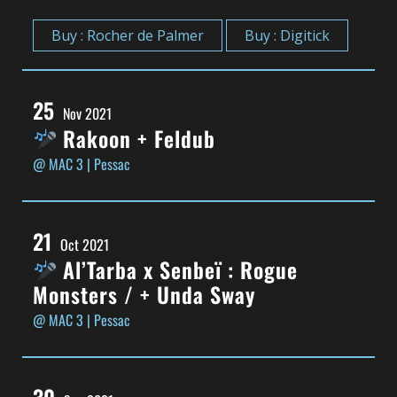
Buy : Rocher de Palmer
Buy : Digitick
25
Nov 2021
Rakoon + Feldub
@ MAC 3
| Pessac
21
Oct 2021
Al’Tarba x Senbeï : Rogue
Monsters / + Unda Sway
@ MAC 3
| Pessac
30