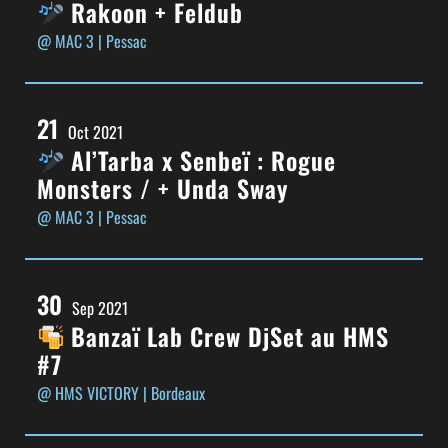
Rakoon + Feldub
@ MAC 3
| Pessac
21
Oct 2021
Al’Tarba x Senbeï : Rogue
Monsters / + Unda Sway
@ MAC 3
| Pessac
30
Sep 2021
Banzaï Lab Crew DjSet au HMS
#7
@ HMS VICTORY
| Bordeaux