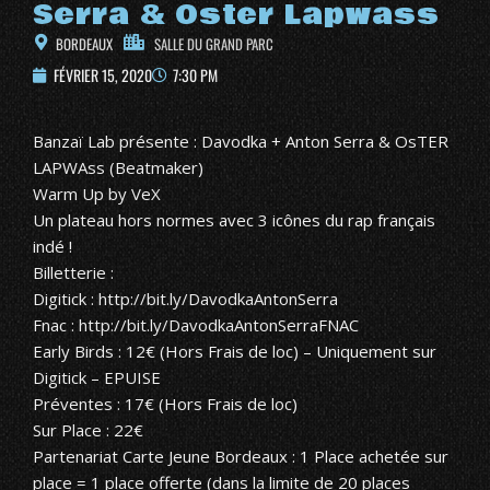
Serra & Oster Lapwass
BORDEAUX
SALLE DU GRAND PARC
FÉVRIER 15, 2020
7:30 PM
Banzaï Lab présente : Davodka + Anton Serra & OsTER
LAPWAss (Beatmaker)
Warm Up by VeX
Un plateau hors normes avec 3 icônes du rap français
indé !
Billetterie :
Digitick :
http://bit.ly/DavodkaAntonSerra
Fnac :
http://bit.ly/DavodkaAntonSerraFNAC
Early Birds : 12€ (Hors Frais de loc) – Uniquement sur
Digitick – EPUISE
Préventes : 17€ (Hors Frais de loc)
Sur Place : 22€
Partenariat
Carte Jeune Bordeaux
: 1 Place achetée sur
place = 1 place offerte (dans la limite de 20 places