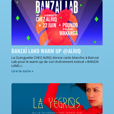
BANZAÏ LAND WARM UP @ALRIQ
La Guinguette CHEZ ALRIQ donne carte blanche à Banzaï
Lab pour le warm up de son événement estival « BANZAI
LAND ».
Lire la suite »