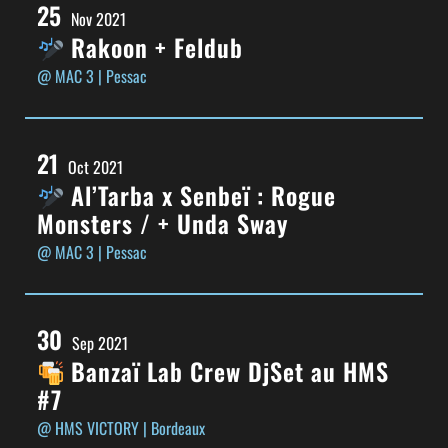
25
Nov 2021
Rakoon + Feldub
@ MAC 3
| Pessac
21
Oct 2021
Al’Tarba x Senbeï : Rogue
Monsters / + Unda Sway
@ MAC 3
| Pessac
30
Sep 2021
Banzaï Lab Crew DjSet au HMS
#7
@ HMS VICTORY
| Bordeaux