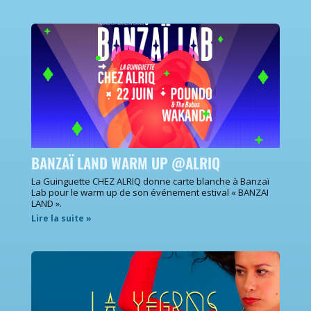
BANZAÏ LAND WARM UP @ALRIQ
La Guinguette CHEZ ALRIQ donne carte blanche à Banzaï
Lab pour le warm up de son événement estival « BANZAI
LAND ».
Lire la suite »