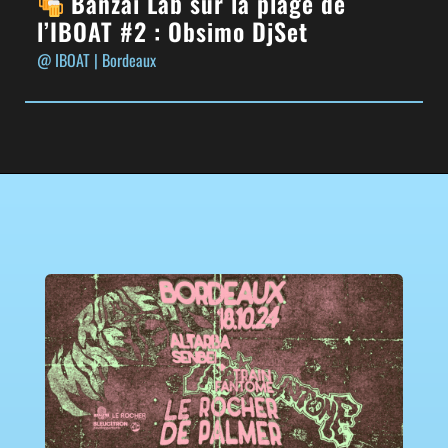
Banzaï Lab sur la plage de
l’IBOAT #2 : Obsimo DjSet
@ IBOAT
| Bordeaux