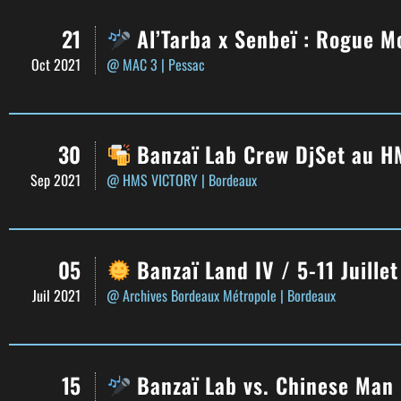
21
Al’Tarba x Senbeï : Rogue M
Oct 2021
@ MAC 3
| Pessac
30
Banzaï Lab Crew DjSet au H
Sep 2021
@ HMS VICTORY
| Bordeaux
05
Banzaï Land IV / 5-11 Juille
Juil 2021
@ Archives Bordeaux Métropole
| Bordeaux
15
Banzaï Lab vs. Chinese Man