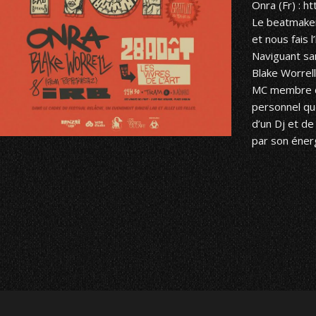
Onra (Fr) :
ht
Le beatmaker
et nous fais 
Naviguant san
Blake Worrell
MC membre de
personnel qu
d’un Dj et d
par son énerg