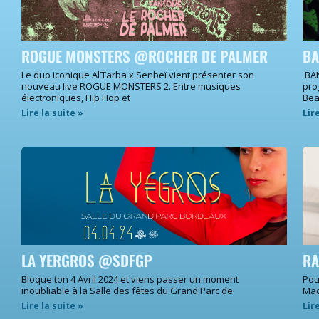
ROGUE MONSTERS @ROCHER DE PALMER
BA
Le duo iconique Al’Tarba x Senbeï vient présenter son
BAN
nouveau live ROGUE MONSTERS 2. Entre musiques
pro
électroniques, Hip Hop et
Bea
Lire la suite »
Lir
LA YERGROS @SDFGP
RA
Bloque ton 4 Avril 2024 et viens passer un moment
Pou
inoubliable à la Salle des fêtes du Grand Parc de
Mac
Lire la suite »
Lir