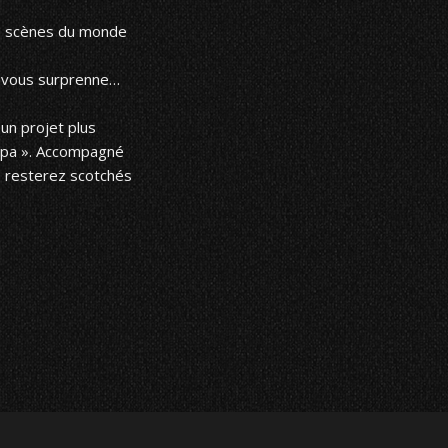
es scènes du monde
il vous surprenne…
un projet plus
appa ». Accompagné
s resterez scotchés