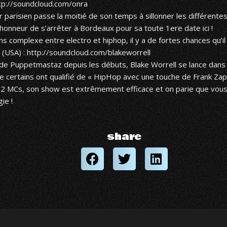
tp://soundcloud.com/onra
 parisien passe la moitié de son temps à sillonner les différent
l’honneur de s’arrêter à Bordeaux pour sa toute 1ere date ici !
s complexe entre electro et hiphop, il y a de fortes chances qu’
 (USA) :
http://soundcloud.com/blakeworrell
 Puppetmastaz depuis les débuts, Blake Worrell se lance dans 
e certains ont qualifié de « HipHop avec une touche de Frank Z
e 2 MCs, son show est extrêmement efficace et on parie que vou
ie !
share