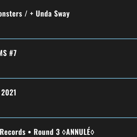
onsters / + Unda Sway
MS #7
t 2021
 Records • Round 3 ◊ANNULÉ◊