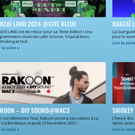
NZAÏ LAND 2024 @CITE BLEUE
BANZAÏ 
ZAÏ LAND est de retour pour sa 7ème édition ! Une
La Guinguet
grammation musicale Latin Groove, Tropical Bass,
pour le war
tmaking et tout
Lire la suit
e la suite »
KOON – DIY SOUND@MAC3
SMOKEY 
r son Memories Tour, Rakoon posera ses valises à La
L’heure des
 3 à Bordeaux ce Jeudi 23 Novembre 2023 !
Après avoir
e la suite »
Lire la suit