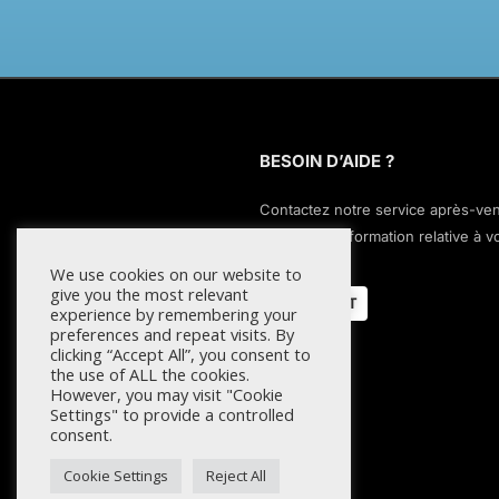
BESOIN D’AIDE ?
Contactez notre service après-ve
pour toute information relative à v
commande.
We use cookies on our website to
give you the most relevant
CONTACT
experience by remembering your
preferences and repeat visits. By
clicking “Accept All”, you consent to
the use of ALL the cookies.
However, you may visit "Cookie
Settings" to provide a controlled
consent.
Cookie Settings
Reject All