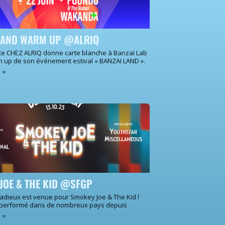
LAND WARM UP @ALRIQ
te CHEZ ALRIQ donne carte blanche à Banzaï Lab
m up de son événement estival « BANZAI LAND ».
e »
JOE & THE KID @SFGP
 adieux est venue pour Smokey Joe & The Kid !
 performé dans de nombreux pays depuis
e »