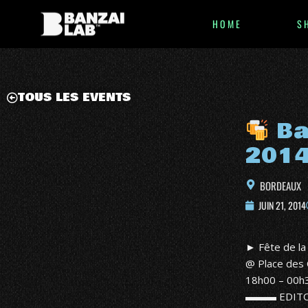
HOME
S
TOUS LES EVENTS
Ba
201
BORDEAUX
JUIN 21, 2014
► Fête de l
@ Place des
18h00 – 00h
▬▬▬ EDI