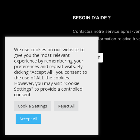
BESOIN D’AIDE ?
Contactez notre service après-ve
pour toute information relative à v
commande.
We use cookies on our website to
give you the most relevant
CONTACT
experience by remembering your
preferences and repeat visits. By
clicking “Accept All”, you consent to
the use of ALL the cookies.
However, you may visit "Cookie
Settings" to provide a controlled
consent.
Cookie Settings
Reject All
Accept All