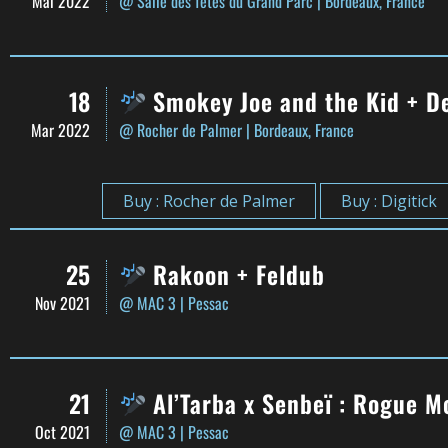
Mai 2022
@ Salle des fêtes du Grand Parc
| Bordeaux, France
18
Smokey Joe and the Kid + De
Mar 2022
@ Rocher de Palmer
| Bordeaux, France
Buy : Rocher de Palmer
Buy : Digitick
25
Rakoon + Feldub
Nov 2021
@ MAC 3
| Pessac
21
Al’Tarba x Senbeï : Rogue M
Oct 2021
@ MAC 3
| Pessac