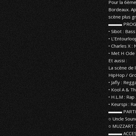
Pour la 6ème
Bordeaux. Apr
scène plus g
▬▬▬ PRO
•
Sibot
: Bass
•
L’Entourloo
•
Charles X
: 
•
Met H Ode
Et aussi :
La scène de 
HipHop / Gro
•
Jafly
: Regga
•
Kool A
& The
•
H.L.M
: Rap
•
Keurspi
: R
▬▬▬ PAR
○
Uncle Soun
○
MUZZART
:
▬▬▬ ACC