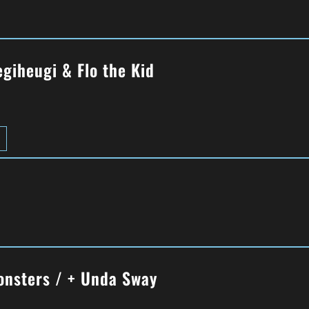
giheugi & Flo the Kid
onsters / + Unda Sway