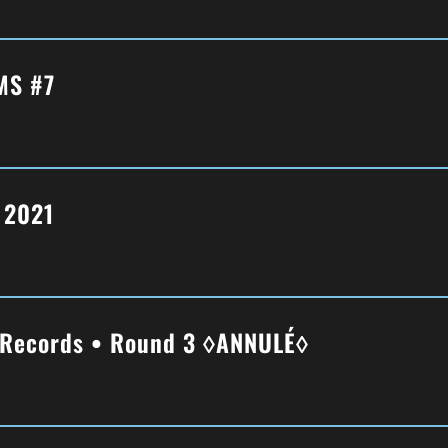
MS #7
t 2021
 Records • Round 3 ◊ANNULÉ◊