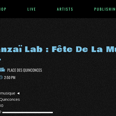
HOP
LIVE
ARTISTS
PUBLISHIN
nzaï Lab : Fête De La 
4
PLACE DES QUINCONCES
2:50 PM
a musique ◄
 Quinconces
30
TO ▬▬▬▬▬▬▬▬▬▬▬▬▬