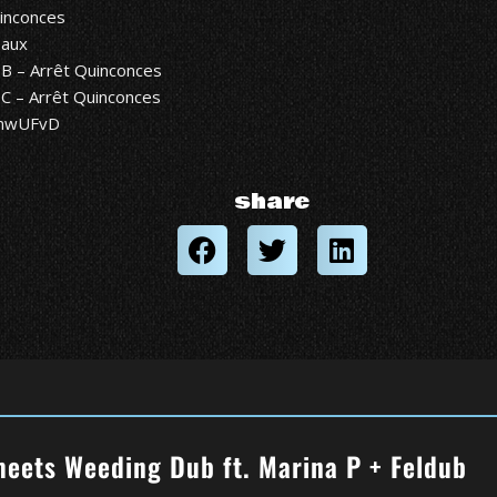
inconces
aux
 B – Arrêt Quinconces
 C – Arrêt Quinconces
/1nwUFvD
share
meets Weeding Dub ft. Marina P + Feldub