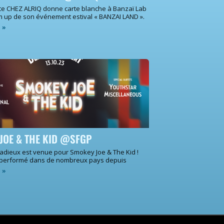
te CHEZ ALRIQ donne carte blanche à Banzaï Lab
m up de son événement estival « BANZAI LAND ».
e »
JOE & THE KID @SFGP
 adieux est venue pour Smokey Joe & The Kid !
 performé dans de nombreux pays depuis
e »