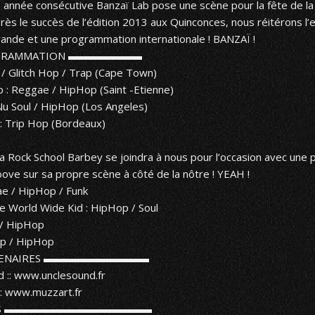
 année consécutive
Banzaï Lab
pose une scène pour la fête de l
ès le succès de l’édition 2013 aux Quinconces, nous réitérons l
rande et une programmation internationale ! BANZAÏ !
GRAMMATION ▬▬▬▬▬▬▬
 / Glitch Hop / Trap (Cape Town)
p
: Reggae / HipHop (Saint -Etienne)
Nu Soul / HipHop (Los Angeles)
: Trip Hop (Bordeaux)
la
Rock School Barbey
se joindra à nous pour l’occasion avec une
ove sur sa propre scène à côté de la nôtre ! YEAH !
e / HipHop / Funk
 World Wide Kid : HipHop / Soul
 / HipHop
ap / HipHop
TENAIRES ▬▬▬▬▬▬▬▬▬▬
d
::
www.unclesound.fr
:
www.muzzart.fr
ES ▬▬▬▬▬▬▬▬▬▬▬▬▬▬