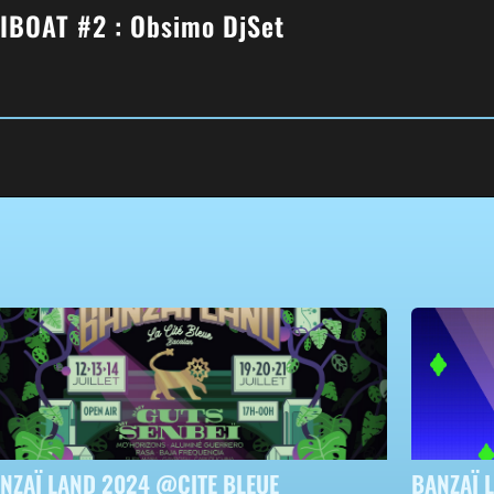
’IBOAT #2 : Obsimo DjSet
NZAÏ LAND 2024 @CITE BLEUE
BANZAÏ 