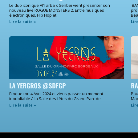
Le duo iconique Al’Tarba x Senbeï vient présenter son
BAN
nouveau live ROGUE MONSTERS 2. Entre musiques
pro
électroniques, Hip Hop et
Bea
Lire la suite »
Lir
LA YERGROS @SDFGP
RA
Bloque ton 4 Avril 2024 et viens passer un moment
Pou
inoubliable à la Salle des fêtes du Grand Parc de
Mac
Lire la suite »
Lir