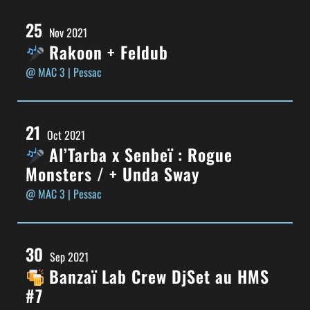
25
Nov 2021
Rakoon + Feldub
@ MAC 3
| Pessac
21
Oct 2021
Al’Tarba x Senbeï : Rogue
Monsters / + Unda Sway
@ MAC 3
| Pessac
30
Sep 2021
Banzaï Lab Crew DjSet au HMS
#7