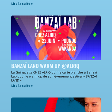
Lire la suite »
BANZAÏ LAND WARM UP @ALRIQ
La Guinguette CHEZ ALRIQ donne carte blanche à Banzaï
Lab pour le warm up de son événement estival « BANZAI
LAND ».
Lire la suite »