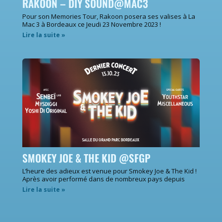
RAKOON – DIY SOUND@MAC3
Pour son Memories Tour, Rakoon posera ses valises à La
Mac 3 à Bordeaux ce Jeudi 23 Novembre 2023 !
Lire la suite »
SMOKEY JOE & THE KID @SFGP
L’heure des adieux est venue pour Smokey Joe & The Kid !
Après avoir performé dans de nombreux pays depuis
Lire la suite »