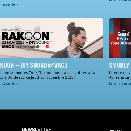
e la suite »
KOON – DIY SOUND@MAC3
SMOKEY 
r son Memories Tour, Rakoon posera ses valises à La
L’heure des
 3 à Bordeaux ce Jeudi 23 Novembre 2023 !
Après avoir
e la suite »
Lire la suit
NEWSLETTER