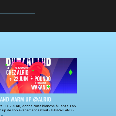
LAND WARM UP @ALRIQ
te CHEZ ALRIQ donne carte blanche à Banzaï Lab
m up de son événement estival « BANZAI LAND ».
e »