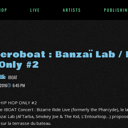
HOP
LIVE
ARTISTS
PUBLISHIN
eroboat : Banzaï Lab / 
Only #2
IBOAT
 2016
6:45 PM
 HIP HOP ONLY #2
de
IBOAT Concert : Bizarre Ride Live (formerly the Pharcyde)
, le l
zaï Lab
(Al’Tarba, Smokey Joe & The Kid, L’Entourloop…) propose
sur la terrasse du bateau.