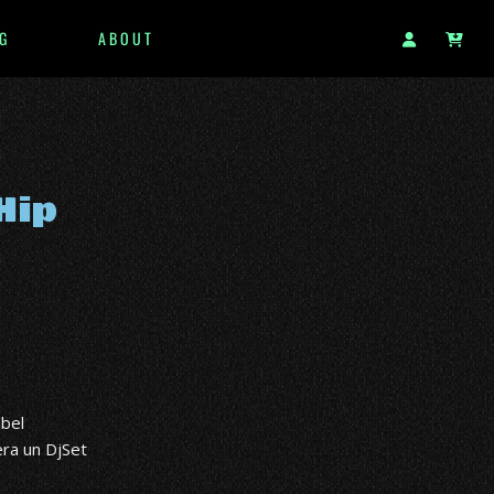
G
ABOUT
Hip
abel
ra un DjSet