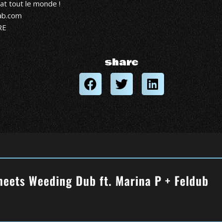
at
tout le monde !
ab.com
RE
share
meets Weeding Dub ft. Marina P + Feldub