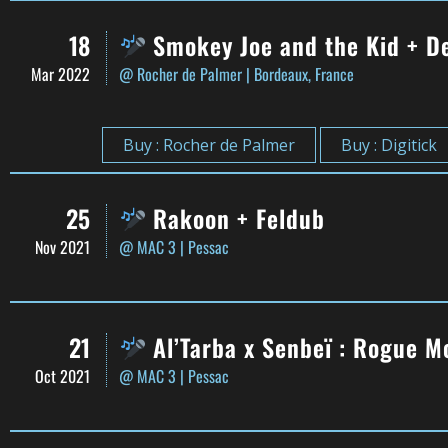
18
Smokey Joe and the Kid + De
Mar 2022
@ Rocher de Palmer
| Bordeaux, France
Buy : Rocher de Palmer
Buy : Digitick
25
Rakoon + Feldub
Nov 2021
@ MAC 3
| Pessac
21
Al’Tarba x Senbeï : Rogue M
Oct 2021
@ MAC 3
| Pessac