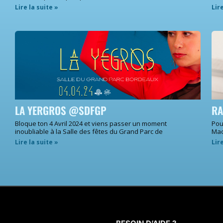
Lire la suite »
Lir
LA YERGROS @SDFGP
RA
Bloque ton 4 Avril 2024 et viens passer un moment
Pou
inoubliable à la Salle des fêtes du Grand Parc de
Mac
Lire la suite »
Lir