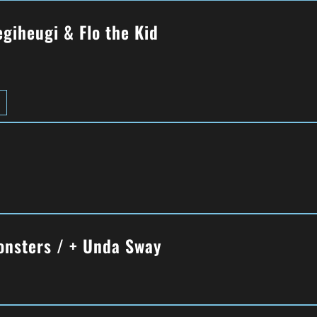
giheugi & Flo the Kid
onsters / + Unda Sway