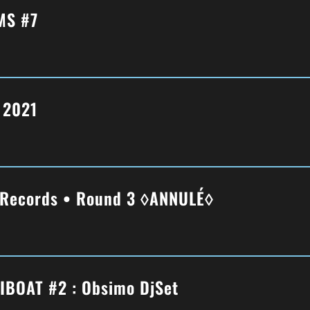
MS #7
t 2021
 Records • Round 3 ◊ANNULÉ◊
’IBOAT #2 : Obsimo DjSet