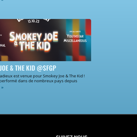
JOE & THE KID @SFGP
 adieux est venue pour Smokey Joe & The Kid !
 performé dans de nombreux pays depuis
e »