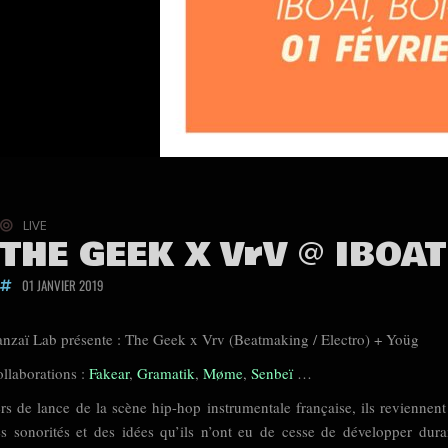
LIVE
THE GEEK X VrV @ IBOAT
01 JANVIER 2019
nzaï Lab présente : The Geek x Vrv (Beatmaking / Electro) + Yoüg
llaborations :
Fakear
,
Gramatik
,
Møme
,
Senbeï
…
rs de lance de la scène hip-hop instrumentale française, ils revienn
s sonorités et des idées qu’ils n’ont eu de cesse de développer du