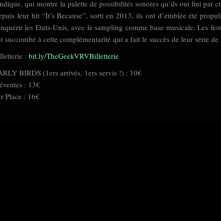
indique, qui montre la palette de possibilités sonores qu’ils ont fini par c
puis leur hit “It’s Because”, sorti en 2013, ils ont d’emblée été prop
nquérir les Etats-Unis, avec le sampling comme base musicale. Les fes
t succombé à cette complémentarité qui a fait le succès de leur série d
lletterie :
bit.ly/TheGeekVRVBilletterie
RLY BIRDS (1ers arrivés, 1ers servis !) : 10€
éventes : 13€
r Place : 16€