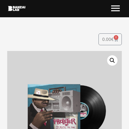
0
0.00
€