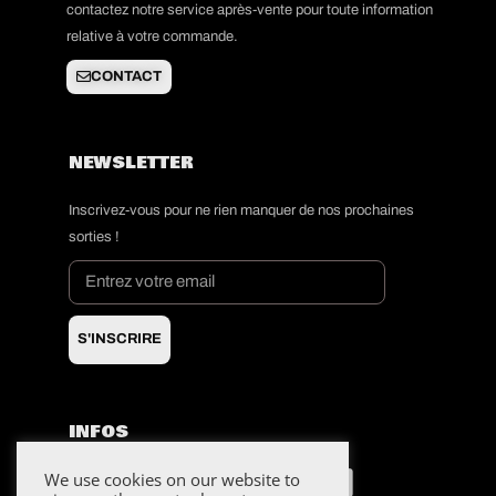
contactez notre service après-vente pour toute information
relative à votre commande.
CONTACT
NEWSLETTER
Inscrivez-vous pour ne rien manquer de nos prochaines
sorties !
S'INSCRIRE
INFOS
CGV
We use cookies on our website to