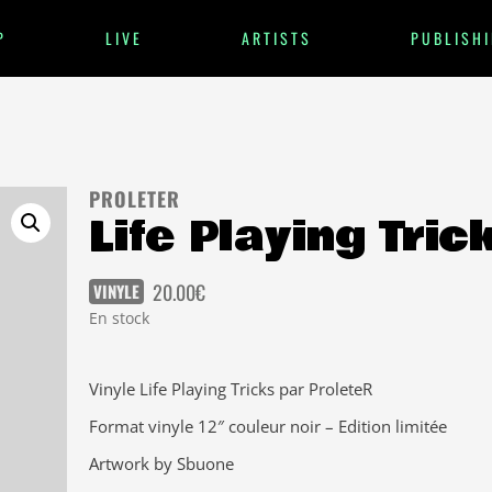
P
LIVE
ARTISTS
PUBLISHI
PROLETER
Life Playing Tric
20.00
€
VINYLE
En stock
Vinyle Life Playing Tricks par ProleteR
Format vinyle 12″ couleur noir – Edition limitée
Artwork by Sbuone