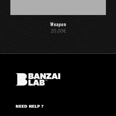
Weapon
20.00
€
NEED HELP ?