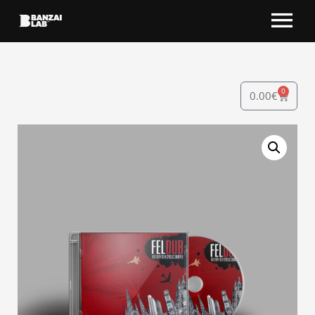
0
0.00
€