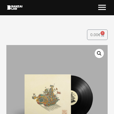
0
0.00
€