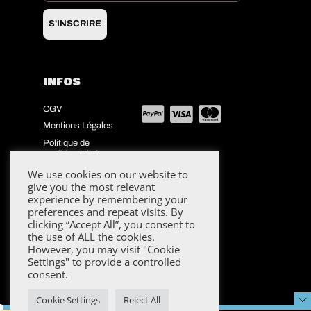
S'INSCRIRE
INFOS
CGV
Mentions Légales
Politique de
confidentialité
We use cookies on our website to
SUIVEZ NOUS
give you the most relevant
experience by remembering your
preferences and repeat visits. By
clicking “Accept All”, you consent to
the use of ALL the cookies.
However, you may visit "Cookie
Settings" to provide a controlled
consent.
Cookie Settings
Reject All