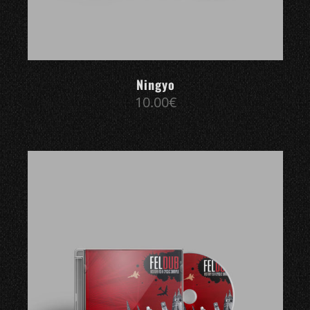
Ningyo
10.00
€