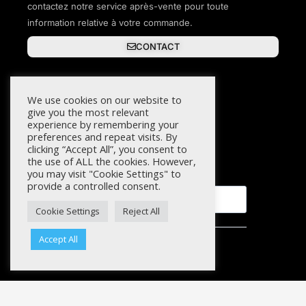
contactez notre service après-vente pour toute
information relative à votre commande.
CONTACT
We use cookies on our website to
give you the most relevant
experience by remembering your
NEWSLETTER
preferences and repeat visits. By
clicking “Accept All”, you consent to
Inscrivez-vous pour ne rien manquer de nos
the use of ALL the cookies. However,
actualités.
you may visit "Cookie Settings" to
provide a controlled consent.
Cookie Settings
Reject All
Accept All
Sélectionnez les listes auxquelles vous
souhaitez vous inscrire
Aucune liste sélectionnée