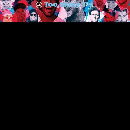
Too Many T’s