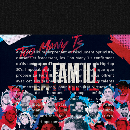
Avec cet album surprenant et résolument optimiste,
dansant et fracassant, les Too Many T’s confirment
qu’ils sont aujourd’hui les dignes héritiers du HipHop
80’s. Impossible de résister au bordel sonique que
propose La Fam Ill. Les Too Many T’s nous offrent
avec cet album une illustration XXL de leurs talents
de metteurs en son, pour un résultat virtuose en
forme de banquet hip-hop inédit et
conquérant. C’est bien connu, c’est dans les
(melting)pots qu’on fait les meilleures soupes. Avec :
Chinese Man, Proleter, Chill Bump, La fine équipe,
Smokey Joe and the Kid, Djar One, Vins Da Cuero,
MB14, Form, Hippocampe fou, Yoshi, ASM, Pumkin…