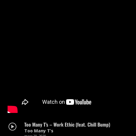
Too Many T’s – Work Ethic (feat. Chill Bump)
Too Many T’s
mars 20, 2020