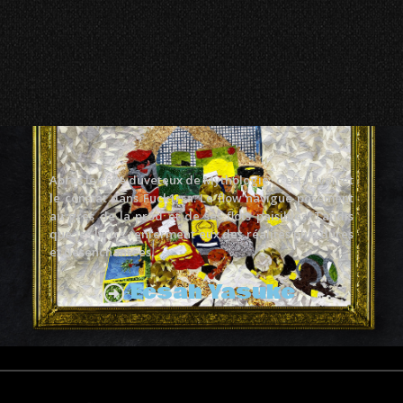
Après le rêve duveteux de Mythologie, c’est l’éveil et
le constat dans Fuck1rsa. Le flow navigue posèment
au grès de la prod et de ses flots paisibles. Tandis
que les lyrics renferment eux des réalités plus dures
et désenchantées.
Eesah Yasuke