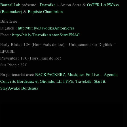
Banzaï Lab
présente :
Davodka
+ Anton Serra &
OsTER LAPWAss
(Beatmaker)
&
Baptiste Chambrion
Billetterie :
Digitick :
http://bit.ly/DavodkaAntonSerra
Fnac :
http://bit.ly/DavodkaAntonSerraFNAC
Early Birds : 12€ (Hors Frais de loc) – Uniquement sur Digitick –
EPUISE
Préventes : 17€ (Hors Frais de loc)
Sur Place : 22€
En partenariat avec
BACKPACKERZ
,
Musiques En Live – Agenda
Concerts Bordeaux et Gironde
,
LE TYPE
,
Travelzik
,
Start it
,
StayAwake Bordeaux