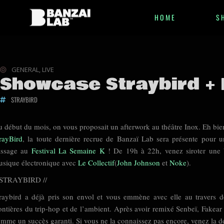
HOME
S
GENERAL
,
LIVE
Showcase Straybird + L
STRAYBIRD
 début du mois, on vous proposait un afterwork au théâtre Inox. Eh bie
rayBird
, la toute dernière recrue de Banzaï Lab sera présente pour 
assage au
Festival La Semaine K
! De 19h à 22h, venez siroter une 
sique électronique avec
Le Collectif
(
John Johnson
et
Noke
).
/ STRAYBIRD //
raybird a déjà pris son envol et vous emmène avec elle au travers d
ontières du trip-hop et de l’ambient. Après avoir remixé Senbeï, Fakear
mme un succès garanti. Si vous ne la connaissez pas encore, venez la dé