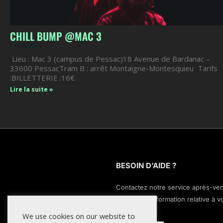
CHILL BUMP @MAC 3
11/06/2024
Lieu : Mac 3 (campus de Pessac)18 Avenue de Bardanac –
33600 PessacTram B : arrêt Montaigne-Montesquieu Tarifs
:BILLETTERIE :16€
Lire la suite »
BESOIN D’AIDE ?
Contactez notre service après-ve
pour toute information relative à v
commande.
We use cookies on our website to