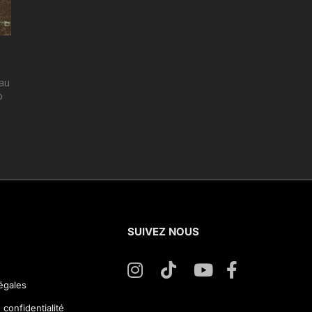
au
p
SUIVEZ NOUS
égales
 confidentialité