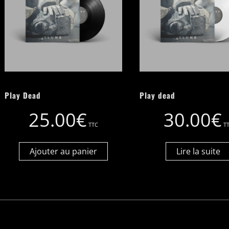
Play Dead
Play dead
25.00
€
30.00
€
TTC
T
Ajouter au panier
Lire la suite