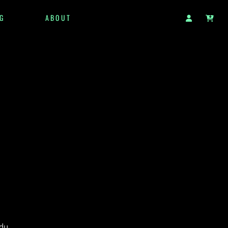
G
ABOUT
 du