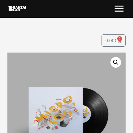
0
0.00
€