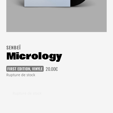
SENBEÏ
Micrology
20.00
€
FIRST EDITION
,
VINYLE
Rupture de stock
Rupture de stock