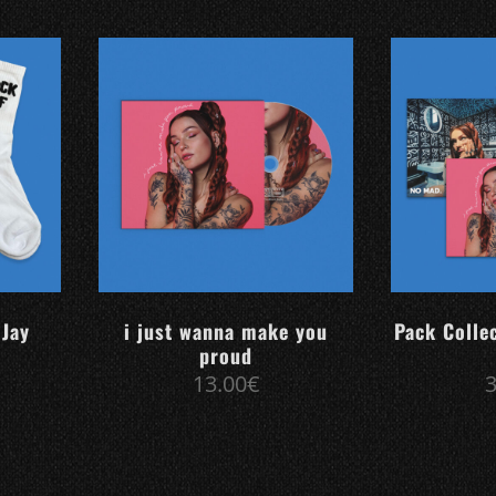
 Jay
i just wanna make you
Pack Colle
proud
13.00
€