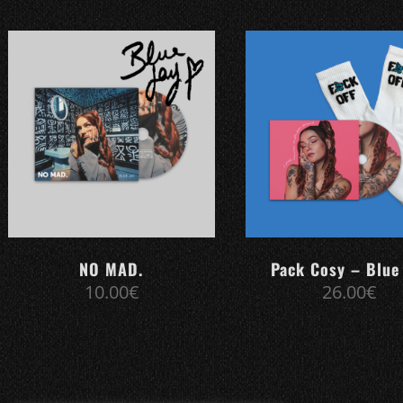
NO MAD.
Pack Cosy – Blue
10.00
€
26.00
€