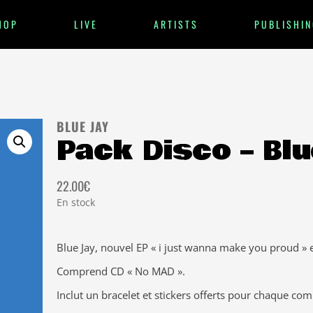
HOP
LIVE
ARTISTS
PUBLISHIN
BLUE JAY
Pack Disco – Blu
22.00
€
En stock
Blue Jay, nouvel EP « i just wanna make you proud » 
Comprend CD « No MAD ».
Inclut un bracelet et stickers offerts pour chaque co