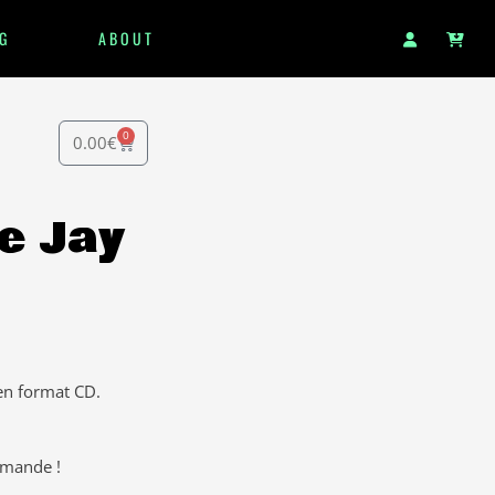
G
ABOUT
0
0.00
€
e Jay
en format CD.
mmande !