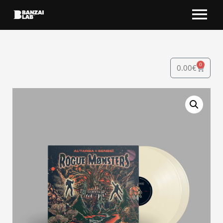
0
0.00
€