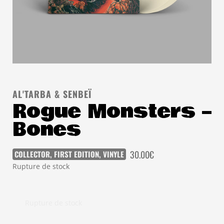
AL'TARBA & SENBEÏ
Rogue Monsters –
Bones
30.00
€
COLLECTOR
,
FIRST EDITION
,
VINYLE
Rupture de stock
Rupture de stock