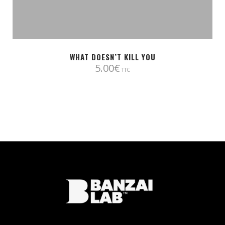
WHAT DOESN’T KILL YOU
5.00
€
TTC